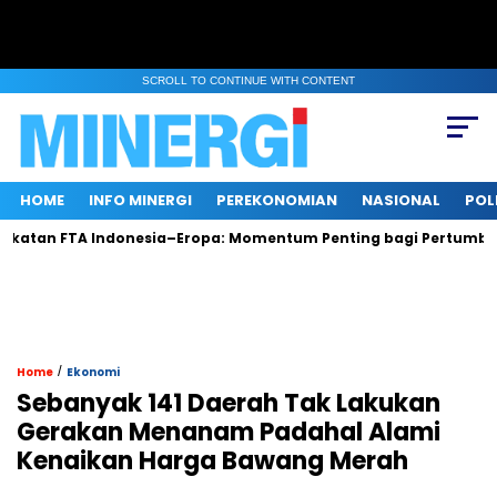
SCROLL TO CONTINUE WITH CONTENT
HOME
INFO MINERGI
PEREKONOMIAN
NASIONAL
POL
FTA Indonesia–Eropa: Momentum Penting bagi Pertumbuhan dan
/
Home
Ekonomi
Sebanyak 141 Daerah Tak Lakukan
Gerakan Menanam Padahal Alami
Kenaikan Harga Bawang Merah