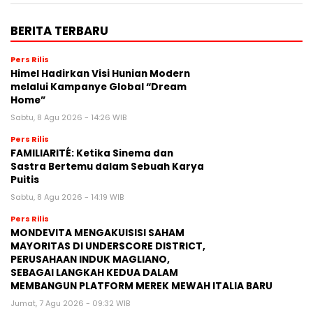
BERITA TERBARU
Pers Rilis
Himel Hadirkan Visi Hunian Modern
melalui Kampanye Global “Dream
Home”
Sabtu, 8 Agu 2026 - 14:26 WIB
Pers Rilis
FAMILIARITÉ: Ketika Sinema dan
Sastra Bertemu dalam Sebuah Karya
Puitis
Sabtu, 8 Agu 2026 - 14:19 WIB
Pers Rilis
MONDEVITA MENGAKUISISI SAHAM
MAYORITAS DI UNDERSCORE DISTRICT,
PERUSAHAAN INDUK MAGLIANO,
SEBAGAI LANGKAH KEDUA DALAM
MEMBANGUN PLATFORM MEREK MEWAH ITALIA BARU
Jumat, 7 Agu 2026 - 09:32 WIB