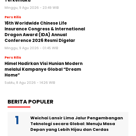
Terkemuka
Minggu, 9 Agu 2026 - 23:49 WIB
Pers Rilis
16th Worldwide Chinese Life
Insurance Congress & International
Dragon Award (IDA) Annual
Conference 2026 Resmi Digelar
Minggu, 9 Agu 2026 - 01:45 WIB
Pers Rilis
Himel Hadirkan Visi Hunian Modern
melalui Kampanye Global “Dream
Home”
Sabtu, 8 Agu 2026 - 14:26 WIB
BERITA POPULER
Weichai Lansir Lima Jalur Pengembangan
Teknologi secara Global: Menuju Masa
Depan yang Lebih Hijau dan Cerdas