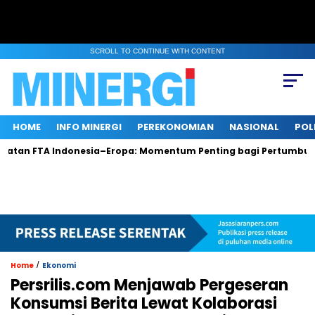
SCROLL TO CONTINUE WITH CONTENT
HOME
INFO MINERGI
PEREKONOMIAN
NASIONAL
POL
TA Indonesia–Eropa: Momentum Penting bagi Pertumbuhan dan 
/
Home
Ekonomi
Persrilis.com Menjawab Pergeseran
Konsumsi Berita Lewat Kolaborasi