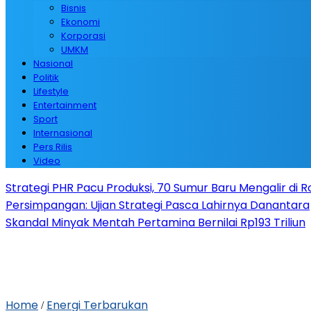
Bisnis
Ekonomi
Korporasi
UMKM
Nasional
Politik
Lifestyle
Entertainment
Sport
Internasional
Pers Rilis
Video
Strategi PHR Pacu Produksi, 70 Sumur Baru Mengalir di 
Persimpangan: Ujian Strategi Pasca Lahirnya Danantara
Skandal Minyak Mentah Pertamina Bernilai Rp193 Triliun
Home
Energi Terbarukan
/