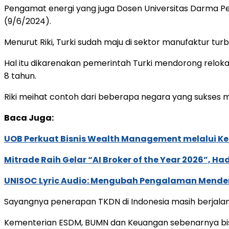
Pengamat energi yang juga Dosen Universitas Darma Pe
(9/6/2024).
Menurut Riki, Turki sudah maju di sektor manufaktur tu
Hal itu dikarenakan pemerintah Turki mendorong relokas
8 tahun.
Riki meihat contoh dari beberapa negara yang sukses m
Baca Juga:
UOB Perkuat Bisnis Wealth Management melalui Kemi
Mitrade Raih Gelar “AI Broker of the Year 2026”, Ha
UNISOC Lyric Audio: Mengubah Pengalaman Mende
Sayangnya penerapan TKDN di Indonesia masih berjalan
Kementerian ESDM, BUMN dan Keuangan sebenarnya bisa 