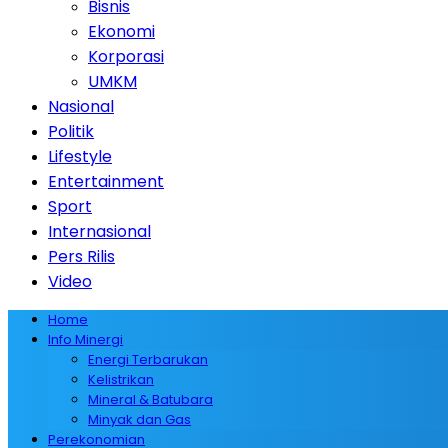
Bisnis
Ekonomi
Korporasi
UMKM
Nasional
Politik
Lifestyle
Entertainment
Sport
Internasional
Pers Rilis
Video
Home
Info Minergi
Energi Terbarukan
Kelistrikan
Mineral & Batubara
Minyak dan Gas
Perekonomian