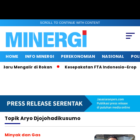
SCROLL TO CONTINUE WITH CONTENT
HOME
INFO MINERGI
PEREKONOMIAN
NASIONAL
POL
 Baru Mengalir di Rokan
Kesepakatan FTA Indonesia–Eropa:
Topik
Aryo Djojohadikusumo
Minyak dan Gas