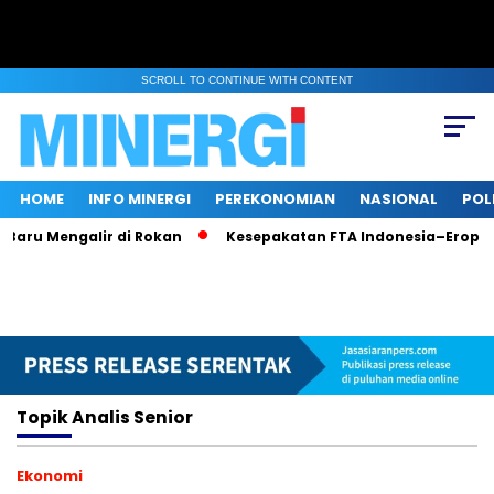
SCROLL TO CONTINUE WITH CONTENT
HOME
INFO MINERGI
PEREKONOMIAN
NASIONAL
POL
Baru Mengalir di Rokan
Kesepakatan FTA Indonesia–Eropa:
Topik
Analis Senior
Ekonomi