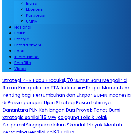
Bisnis
Ekonomi
Korporasi
UMKM
Nasional
Politik
Lifestyle
Entertainment
Sport
Internasional
Pers Rilis
Video
Strategi PHR Pacu Produksi, 70 Sumur Baru Mengalir di
Rokan
Kesepakatan FTA Indonesia–Eropa: Momentum
Penting bagi Pertumbuhan dan Ekspor
BUMN Indonesia
di Persimpangan: Ujian Strategi Pasca Lahirnya
Danantara
PLN Kehilangan Dua Proyek Panas Bumi
Strategis Senilai 115 MW
Kejagung Telisik Jejak
Korporasi Singapura dalam Skandal Minyak Mentah
Pertamina Bernilai Rp193 Triliun