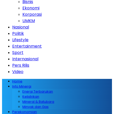
Bisnis
Ekonomi
Korporasi
UMKM
Nasional
Politik
Lifestyle
Entertainment
Sport
Internasional
Pers Rilis
Video
Home
Info Minergi
Energi Terbarukan
Kelistrikan
Mineral & Batubara
Minyak dan Gas
Perekonomian