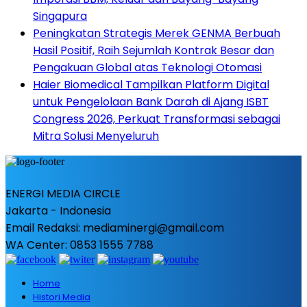
Singapura
Peningkatan Strategis Merek GENMA Berbuah
Hasil Positif, Raih Sejumlah Kontrak Besar dan
Pengakuan Global atas Teknologi Otomasi
Haier Biomedical Tampilkan Platform Digital
untuk Pengelolaan Bank Darah di Ajang ISBT
Congress 2026, Perkuat Transformasi sebagai
Mitra Solusi Menyeluruh
ENERGI MEDIA CIRCLE
Jakarta - Indonesia
Email Redaksi: mediaminergi@gmail.com
WA Center: 0853 1555 7788
Home
Histori Media