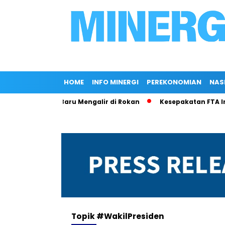
HOME
INFO MINERGI
PEREKONOMIAN
NAS
ksi, 70 Sumur Baru Mengalir di Rokan
Kesepakatan FTA Indo
Topik
#WakilPresiden