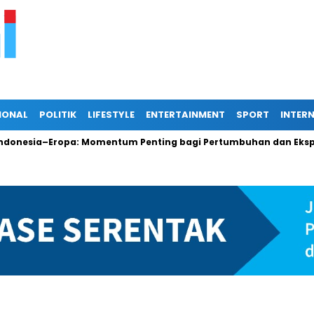
IONAL
POLITIK
LIFESTYLE
ENTERTAINMENT
SPORT
INTER
nesia–Eropa: Momentum Penting bagi Pertumbuhan dan Ekspor