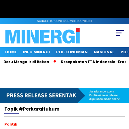
SCROLL TO CONTINUE WITH CONTENT
HOME
INFO MINERGI
PEREKONOMIAN
NASIONAL
POL
 Baru Mengalir di Rokan
Kesepakatan FTA Indonesia–Eropa:
Topik
#PerkaraHukum
Politik