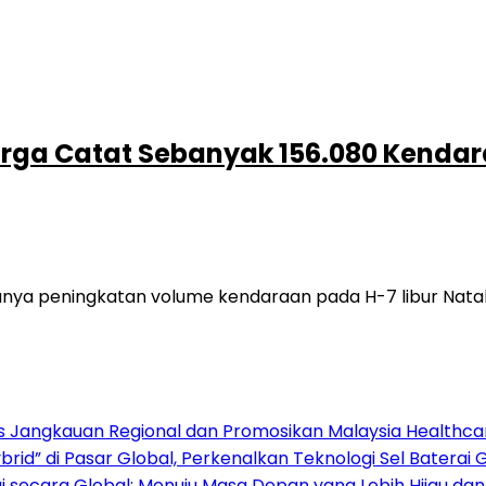
Marga Catat Sebanyak 156.080 Kenda
ya peningkatan volume kendaraan pada H-7 libur Natal 
s Jangkauan Regional dan Promosikan Malaysia Healthcare
rid” di Pasar Global, Perkenalkan Teknologi Sel Baterai 
 secara Global: Menuju Masa Depan yang Lebih Hijau da