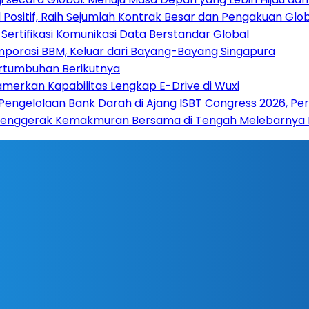
Positif, Raih Sejumlah Kontrak Besar dan Pengakuan Glo
Sertifikasi Komunikasi Data Berstandar Global
mporasi BBM, Keluar dari Bayang-Bayang Singapura
ertumbuhan Berikutnya
amerkan Kapabilitas Lengkap E-Drive di Wuxi
 Pengelolaan Bank Darah di Ajang ISBT Congress 2026, Pe
 Penggerak Kemakmuran Bersama di Tengah Melebarnya K