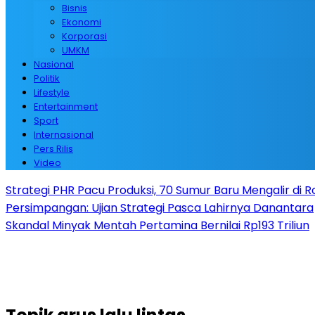
Bisnis
Ekonomi
Korporasi
UMKM
Nasional
Politik
Lifestyle
Entertainment
Sport
Internasional
Pers Rilis
Video
Strategi PHR Pacu Produksi, 70 Sumur Baru Mengalir di 
Persimpangan: Ujian Strategi Pasca Lahirnya Danantara
Skandal Minyak Mentah Pertamina Bernilai Rp193 Triliun