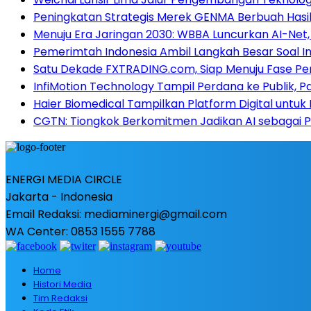
Peningkatan Strategis Merek GENMA Berbuah Hasil 
Menuju Era Jaringan 2030: WBBA Luncurkan AI-Net, 
Pemerimtah Indonesia Ambil Langkah Besar Soal I
Satu Dekade FXTRADING.com, Siap Menuju Fase P
InfiMotion Technology Tampil Perdana ke Publik, P
Haier Biomedical Tampilkan Platform Digital untuk
CGTN: Tiongkok Berkomitmen Jadikan AI sebagai
ENERGI MEDIA CIRCLE
Jakarta - Indonesia
Email Redaksi: mediaminergi@gmail.com
WA Center: 0853 1555 7788
Home
Histori Media
Tim Redaksi