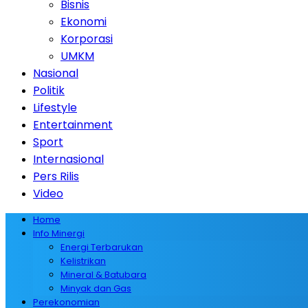
Bisnis
Ekonomi
Korporasi
UMKM
Nasional
Politik
Lifestyle
Entertainment
Sport
Internasional
Pers Rilis
Video
Home
Info Minergi
Energi Terbarukan
Kelistrikan
Mineral & Batubara
Minyak dan Gas
Perekonomian