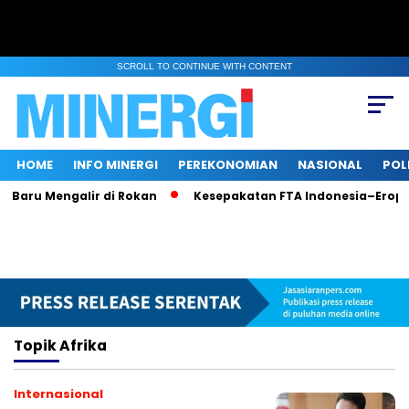
SCROLL TO CONTINUE WITH CONTENT
HOME
INFO MINERGI
PEREKONOMIAN
NASIONAL
POL
 Baru Mengalir di Rokan
Kesepakatan FTA Indonesia–Eropa
Topik
Afrika
Internasional