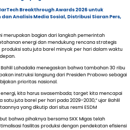
 MarTech Breakthrough Awards 2026 untuk
an Analisis Media Sosial, Distribusi Siaran Pers,
ni merupakan bagian dari langkah pemerintah
tahanan energi dan mendukung rencana strategis
 produksi satu juta barel minyak per hari dalam waktu
 depan.
 Bahlil Lahadalia menegaskan bahwa tambahan 30 ribu
upakan instruksi langsung dari Presiden Prabowo sebagai
bijakan prioritas nasional.
 energi, kita harus swasembada; target kita mencapai
a satu juta barel per hari pada 2029–2030,” ujar Bahlil
aannya yang dikutip dari situs resmi ESDM
ebut bahwa pihaknya bersama SKK Migas telah
imalisasi fasilitas produksi dengan pendekatan efisiensi