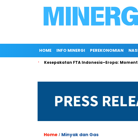
HOME
INFO MINERGI
PEREKONOMIAN
NAS
di Rokan
Kesepakatan FTA Indonesia–Eropa: Momentum Pen
Home
Minyak dan Gas
/