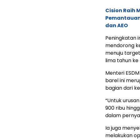
Cision Raih
Pemantauan d
dan AEO
Peningkatan i
mendorong ke
menuju target
lima tahun ke
Menteri ESDM
barel ini mer
bagian dari ke
“Untuk urusan
900 ribu hingg
dalam pernyat
Ia juga meny
melakukan opt