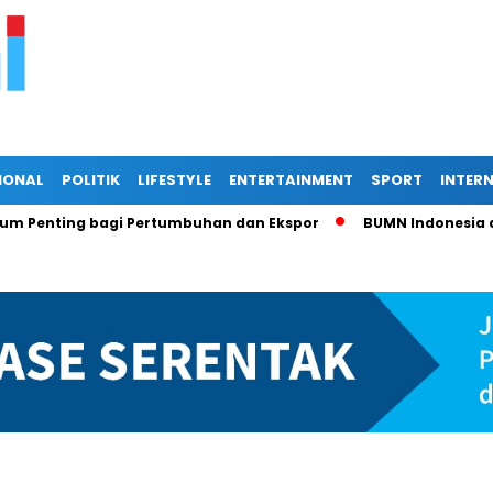
IONAL
POLITIK
LIFESTYLE
ENTERTAINMENT
SPORT
INTER
ting bagi Pertumbuhan dan Ekspor
BUMN Indonesia di Pers