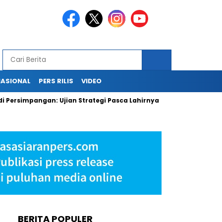
NASIONAL
PERS RILIS
VIDEO
impangan: Ujian Strategi Pasca Lahirnya Danantara
PLN Keh
BERITA POPULER