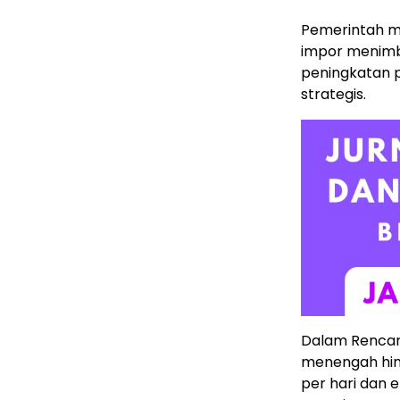
Pemerintah m
impor menimbu
peningkatan p
strategis.
Dalam Rencan
menengah hin
per hari dan e