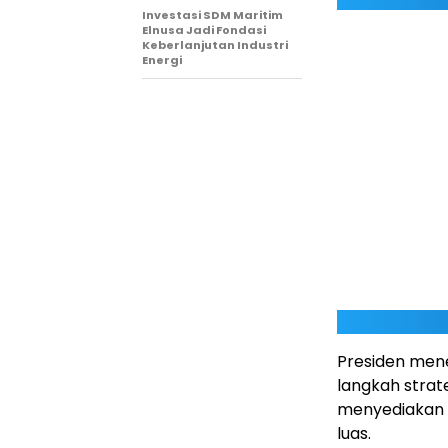
Investasi SDM Maritim
Elnusa Jadi Fondasi
Keberlanjutan Industri
Energi
Presiden men
langkah strat
menyediakan 
luas.