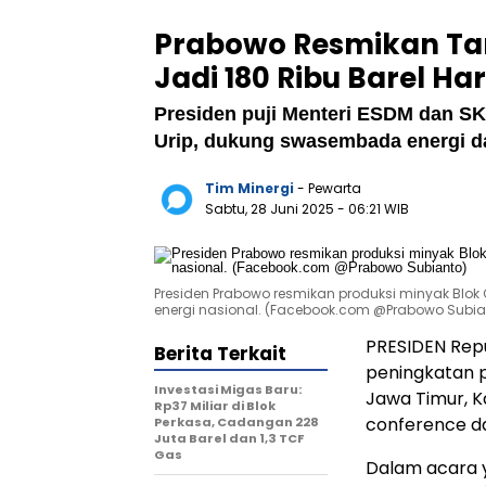
Prabowo Resmikan Ta
Jadi 180 Ribu Barel Ha
Presiden puji Menteri ESDM dan SKK
Urip, dukung swasembada energi d
Tim Minergi
- Pewarta
Sabtu, 28 Juni 2025
- 06:21 WIB
Presiden Prabowo resmikan produksi minyak Blok
energi nasional. (Facebook.com @Prabowo Subia
PRESIDEN Rep
Berita Terkait
peningkatan p
Investasi Migas Baru:
Jawa Timur, K
Rp37 Miliar di Blok
conference da
Perkasa, Cadangan 228
Juta Barel dan 1,3 TCF
Gas
Dalam acara y