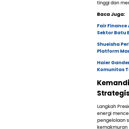
tinggi dan me
Baca Juga:
Fair Financ
Sektor Batu 
Shueisha Pe
Platform Ma
Haier Ganden
Komunitas T
Kemandir
Strategi
Langkah Pre
energi mencer
pengelolaan 
kemakmuran r