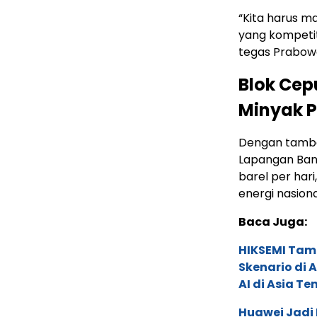
“Kita harus m
yang kompetiti
tegas Prabow
Blok Cepu
Minyak P
Dengan tambah
Lapangan Bany
barel per har
energi nasiona
Baca Juga:
HIKSEMI Tam
Skenario di
AI di Asia T
Huawei Jadi