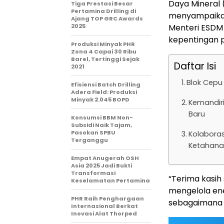
Daya Mineral 
Tiga Prestasi Besar
Pertamina Drilling di
menyampaikan 
Ajang TOP GRC Awards
2025
Menteri ESDM B
kepentingan 
Produksi Minyak PHR
Zona 4 Capai 30 Ribu
Barel, Tertinggi Sejak
Daftar Isi
2021
Blok Cepu 
Efisiensi Batch Drilling
Adera Field: Produksi
Minyak 2.045 BOPD
Kemandiri
Baru
Konsumsi BBM Non-
Subsidi Naik Tajam,
Pasokan SPBU
Kolaboras
Terganggu
Ketahana
Empat Anugerah OSH
Asia 2025 Jadi Bukti
Transformasi
“Terima kasih
Keselamatan Pertamina
mengelola ene
PHR Raih Penghargaan
sebagaimana d
Internasional Berkat
Inovasi Alat Thorped