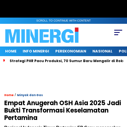
SCROLL TO CONTINUE WITH CONTENT
HOME
INFO MINERGI
PEREKONOMIAN
NASIONAL
POL
Strategi PHR Pacu Produksi, 70 Sumur Baru Mengalir di Roka
/
Home
Minyak dan Gas
Empat Anugerah OSH Asia 2025 Jadi
Bukti Transformasi Keselamatan
Pertamina