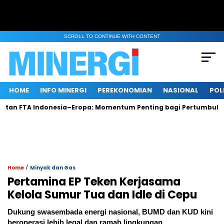
SCROLL TO CONTINUE WITH CONTENT
HOME
INFO MINERGI
PEREKONOMIAN
NASIONAL
POL
A Indonesia–Eropa: Momentum Penting bagi Pertumbuhan dan E
/
Home
Minyak dan Gas
Pertamina EP Teken Kerjasama
Kelola Sumur Tua dan Idle di Cepu
Dukung swasembada energi nasional, BUMD dan KUD kini
beroperasi lebih legal dan ramah lingkungan