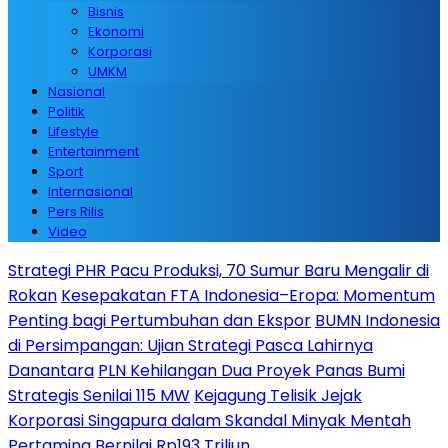
Bisnis
Ekonomi
Korporasi
UMKM
Nasional
Politik
Lifestyle
Entertainment
Sport
Internasional
Pers Rilis
Video
Strategi PHR Pacu Produksi, 70 Sumur Baru Mengalir di
Rokan
Kesepakatan FTA Indonesia–Eropa: Momentum
Penting bagi Pertumbuhan dan Ekspor
BUMN Indonesia
di Persimpangan: Ujian Strategi Pasca Lahirnya
Danantara
PLN Kehilangan Dua Proyek Panas Bumi
Strategis Senilai 115 MW
Kejagung Telisik Jejak
Korporasi Singapura dalam Skandal Minyak Mentah
Pertamina Bernilai Rp193 Triliun