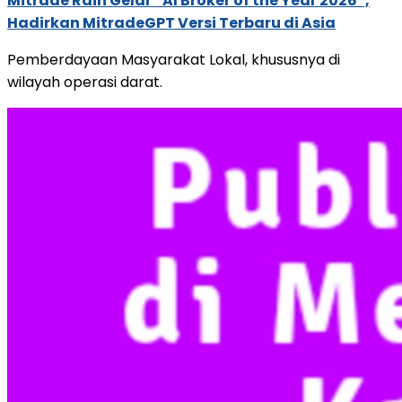
Mitrade Raih Gelar “AI Broker of the Year 2026”,
Hadirkan MitradeGPT Versi Terbaru di Asia
Pemberdayaan Masyarakat Lokal, khususnya di
wilayah operasi darat.