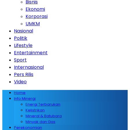
Bisnis
Ekonomi
Korporasi
UMKM
Nasional
Politik
Lifestyle
Entertainment
Sport
Internasional
Pers Rilis
Video
Home
Info Minergi
Energi Terbarukan
Kelistrikan
Mineral & Batubara
Minyak dan Gas
Perekonomian