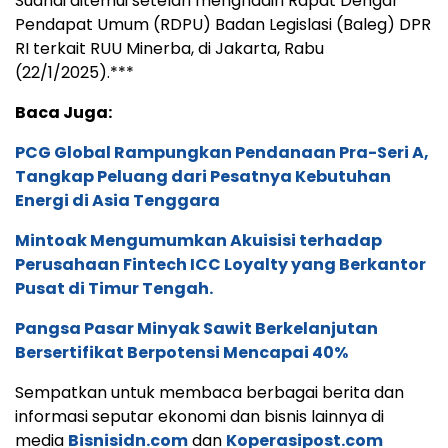
Suandi ditemui setelah menghadiri Rapat Dengar
Pendapat Umum (RDPU) Badan Legislasi (Baleg) DPR
RI terkait RUU Minerba, di Jakarta, Rabu
(22/1/2025).***
Baca Juga:
PCG Global Rampungkan Pendanaan Pra-Seri A,
Tangkap Peluang dari Pesatnya Kebutuhan
Energi di Asia Tenggara
Mintoak Mengumumkan Akuisisi terhadap
Perusahaan Fintech ICC Loyalty yang Berkantor
Pusat di Timur Tengah.
Pangsa Pasar Minyak Sawit Berkelanjutan
Bersertifikat Berpotensi Mencapai 40%
Sempatkan untuk membaca berbagai berita dan
informasi seputar ekonomi dan bisnis lainnya di
media
Bisnisidn.com
dan
Koperasipost.com