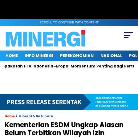
SCROLL TO CONTINUE WITH CONTENT
HOME
INFO MINERGI
PEREKONOMIAN
NASIONAL
POL
an FTA Indonesia–Eropa: Momentum Penting bagi Pertumbuhan 
/
Home
Mineral & Batubara
Kementerian ESDM Ungkap Alasan
Belum Terbitkan Wilayah Izin