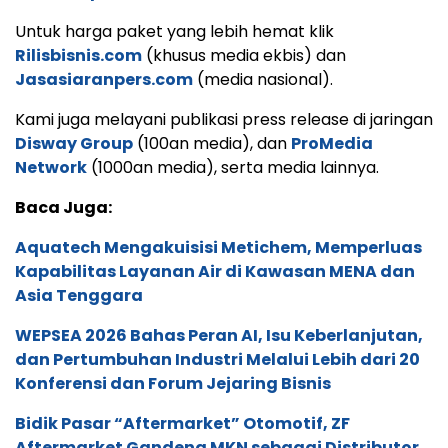
Untuk harga paket yang lebih hemat klik
Rilisbisnis.com
(khusus media ekbis) dan
Jasasiaranpers.com
(media nasional).
Kami juga melayani publikasi press release di jaringan
Disway Group
(100an media), dan
ProMedia
Network
(1000an media), serta media lainnya.
Baca Juga:
Aquatech Mengakuisisi Metichem, Memperluas
Kapabilitas Layanan Air di Kawasan MENA dan
Asia Tenggara
WEPSEA 2026 Bahas Peran AI, Isu Keberlanjutan,
dan Pertumbuhan Industri Melalui Lebih dari 20
Konferensi dan Forum Jejaring Bisnis
Bidik Pasar “Aftermarket” Otomotif, ZF
Aftermarket Gandeng MKN sebagai Distributor