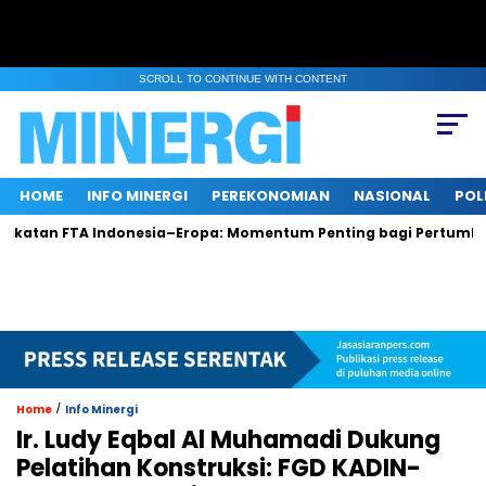
SCROLL TO CONTINUE WITH CONTENT
HOME
INFO MINERGI
PEREKONOMIAN
NASIONAL
POL
 FTA Indonesia–Eropa: Momentum Penting bagi Pertumbuhan da
/
Home
Info Minergi
Ir. Ludy Eqbal Al Muhamadi Dukung
Pelatihan Konstruksi: FGD KADIN-