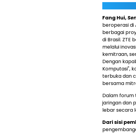
Fang Hui,
Sen
beroperasi di
berbagai proy
di Brasil. Z
melalui inova
kemitraan, se
Dengan kapabi
Komputasi", 
terbuka dan c
bersama mitra
Dalam forum 
jaringan dan 
lebar secara l
Dari sisi pe
pengembangan 