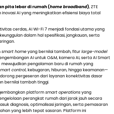
n pita lebar di rumah (
home broadband
)
, ZTE
inovasi AI yang meningkatkan efisiensi biaya total
ktivitas cerdas, AI Wi-Fi 7 menjadi fondasi utama yang
unggulan dalam hal spesifikasi, jangkauan, serta
aringan.
n
smart home
yang bernilai tambah, fitur
large-model
ngembangan AI untuk O&M, kamera AI, serta AI Smart
a mewujudkan pengalaman baru di rumah yang
smart control
, kebugaran, hiburan, hingga keamanan—
dorong pergeseran dari layanan konektivitas dasar
n bernilai tambah tinggi.
ngembangkan platform
smart operations
yang
gelolaan perangkat rumah dari jarak jauh secara
asuk diagnosis, optimalisasi jaringan, serta pemasaran
han yang lebih tepat sasaran. Platform ini