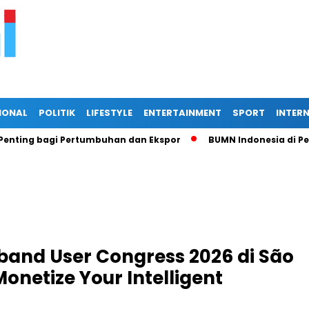
IONAL
POLITIK
LIFESTYLE
ENTERTAINMENT
SPORT
INTER
 bagi Pertumbuhan dan Ekspor
BUMN Indonesia di Persimpa
band User Congress 2026 di São
netize Your Intelligent