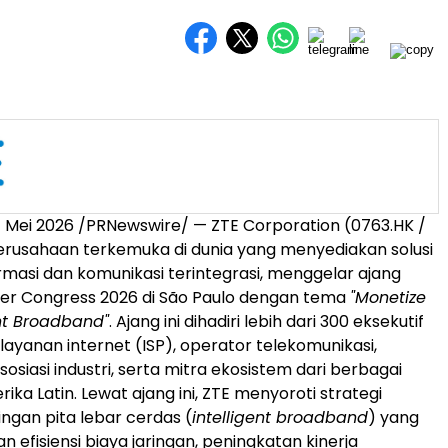
4 Mei 2026
/PRNewswire/ — ZTE Corporation (0763.HK /
erusahaan terkemuka di dunia yang menyediakan solusi
ormasi dan komunikasi terintegrasi, menggelar ajang
er Congress 2026 di São Paulo dengan tema
"Monetize
ent Broadband"
. Ajang ini dihadiri lebih dari 300 eksekutif
layanan internet (ISP), operator telekomunikasi,
osiasi industri, serta mitra ekosistem dari berbagai
ika Latin. Lewat ajang ini, ZTE menyoroti strategi
ingan pita lebar cerdas (
intelligent broadband
) yang
efisiensi biaya jaringan, peningkatan kinerja