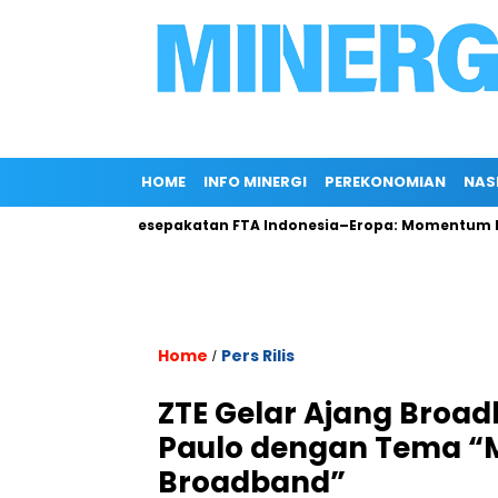
HOME
INFO MINERGI
PEREKONOMIAN
NAS
okan
Kesepakatan FTA Indonesia–Eropa: Momentum Penting
Home
Pers Rilis
/
ZTE Gelar Ajang Broad
Paulo dengan Tema “Mo
Broadband”