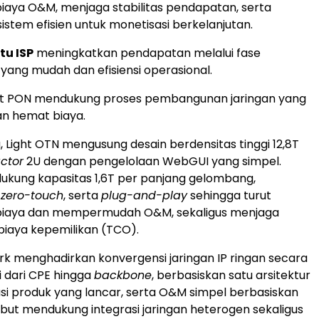
aya O&M, menjaga stabilitas pendapatan, serta
tem efisien untuk monetisasi berkelanjutan.
u ISP
meningkatkan pendapatan melalui fase
yang mudah dan efisiensi operasional.
ght PON mendukung proses pembangunan jaringan yang
an hemat biaya.
, Light OTN mengusung desain berdensitas tinggi 12,8T
actor
2U dengan pengelolaan WebGUI yang simpel.
ndukung kapasitas 1,6T per panjang gelombang,
i
zero-touch
, serta
plug-and-play
sehingga turut
iaya dan mempermudah O&M, sekaligus menjaga
l biaya kepemilikan (TCO).
ork menghadirkan konvergensi jaringan IP ringan secara
i dari CPE hingga
backbone
, berbasiskan satu arsitektur
usi produk yang lancar, serta O&M simpel berbasiskan
sebut mendukung integrasi jaringan heterogen sekaligus