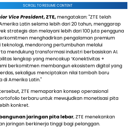
SCROLL TO RESUME CONTENT
ior Vice President
, ZTE,
mengatakan: "ZTE telah
 Amerika Latin selama lebih dari 20 tahun, menggarap
ek strategis dan melayani lebih dari 100 juta pengguna
TE berkomitmen menghadirkan pengalaman premium
si teknologi, mendorong pertumbuhan melalui
rta mendukung transformasi industri berbasiskan AI.
litas lengkap yang mencakup ‘Konektivitas +
kami berkomitmen membangun ekosistem digital yang
erdas, sekaligus menciptakan nilai tambah baru
 di Amerika Latin."
tersebut, ZTE memaparkan konsep operasional
portofolio terbaru untuk mewujudkan monetisasi pita
ebih konkret.
mbangunan jaringan pita lebar
, ZTE menekankan
jaringan berkinerja tinggi bagi pelanggan.