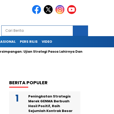
NASIONAL
PERS RILIS
VIDEO
ngan: Ujian Strategi Pasca Lahirnya Danantara
PLN Kehilan
BERITA POPULER
Peningkatan Strategis
Merek GENMA Berbuah
Hasil Positif, Raih
Sejumlah Kontrak Besar