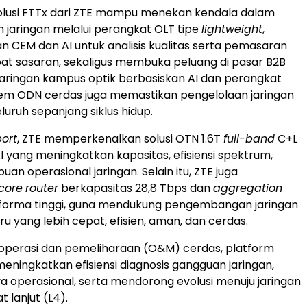
, solusi FTTx dari ZTE mampu menekan kendala dalam
jaringan melalui perangkat OLT tipe
lightweight
,
CEM dan AI untuk analisis kualitas serta pemasaran
pat sasaran, sekaligus membuka peluang di pasar B2B
i jaringan kampus optik berbasiskan AI dan perangkat
istem ODN cerdas juga memastikan pengelolaan jaringan
uruh sepanjang siklus hidup.
port
, ZTE memperkenalkan solusi OTN 1.6T
full-band
C+L
I yang meningkatkan kapasitas, efisiensi spektrum,
n operasional jaringan. Selain itu, ZTE juga
core
router
berkapasitas 28,8 Tbps dan
aggregation
orma tinggi, guna mendukung pengembangan jaringan
ru yang lebih cepat, efisien, aman, dan cerdas.
operasi dan pemeliharaan (O&M) cerdas, platform
eningkatkan efisiensi diagnosis gangguan jaringan,
 operasional, serta mendorong evolusi menuju jaringan
 lanjut (L4).