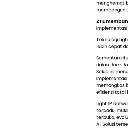
menghemat bi
membangun sis
ZTE membant
implementasi 
Teknologi Li
lebih cepat d
Sementara itu
dalam
form f
Solusi ini me
implementas
memangkas b
efisiensi tota
Light IP Netw
terpadu, mula
terbuka, evol
AI. Solusi ter