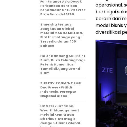
Fair Finance Asia Desak
operasional, s
Perbankan Hentikan
Pendanaan untuk Sektor
berbagai sol
Batu Bara di ASEAN
beralih dari 
Shueisha Perluas
model bisnis 
Jangkauan Global
diversifikasi 
melalui MANGA MILLION,
Platform Manga yang
Tersedia dalam 100
Bahasa
Haier Gandeng AO 1 Point
Slam, Buka Peluang bagi
Petenis Komunitas
Tampil di Ajang Grand
Slam
SUS ENVIRONMENT Raih
Dua Proyek WtE di
Indonesia, Percepat
Ekspansi Global
UOB Perkuat Bisnis
Wealth Management
melalui Kemitraan
Distribusi Strategis
dengan Allianz Global