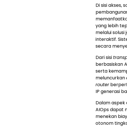
Di sisi akses
pembangunan 
memanfaatkan 
yang lebih te
melalui solus
interaktif. S
secara menyel
Dari sisi
trans
berbasiskan A
serta kemampua
meluncurkan
router
berperf
IP generasi ba
Dalam aspek 
AIOps dapat m
menekan biaya
otonom tingkat