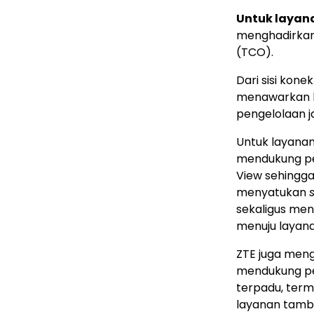
Untuk layana
menghadirkan 
(TCO).
Dari sisi kone
menawarkan ke
pengelolaan j
Untuk layana
mendukung pe
View sehingg
menyatukan
sekaligus men
menuju layana
ZTE juga me
mendukung pen
terpadu, term
layanan tamba