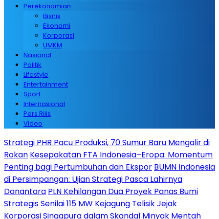
Perekonomian
Bisnis
Ekonomi
Korporasi
UMKM
Nasional
Politik
Lifestyle
Entertainment
Sport
Internasional
Pers Rilis
Video
Strategi PHR Pacu Produksi, 70 Sumur Baru Mengalir di
Rokan
Kesepakatan FTA Indonesia–Eropa: Momentum
Penting bagi Pertumbuhan dan Ekspor
BUMN Indonesia
di Persimpangan: Ujian Strategi Pasca Lahirnya
Danantara
PLN Kehilangan Dua Proyek Panas Bumi
Strategis Senilai 115 MW
Kejagung Telisik Jejak
Korporasi Singapura dalam Skandal Minyak Mentah