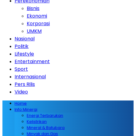
Perekonomian
Bisnis
Ekonomi
Korporasi
UMKM
Nasional
Politik
Lifestyle
Entertainment
Sport
Internasional
Pers Rilis
Video
Home
Info Minergi
Energi Terbarukan
Kelistrikan
Mineral & Batubara
Minyak dan Gas