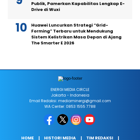
Publik, Pamerkan Kapabilitas Lengkap E-
Drive di Wuxi
Huawei Luncurkan Strategi “Grid-
Forming” Terbaru untuk Mendukung
Sistem Kelistrikan Masa Depan di Ajang
The Smarter E 2026
ENERGI MEDIA CIRCLE
Jakarta - Indonesia
Email Redaksi: mediaminergi@gmail.com
WA Center: 0853 1555 7788
HOME
HISTORI MEDIA
TIM REDAKSI