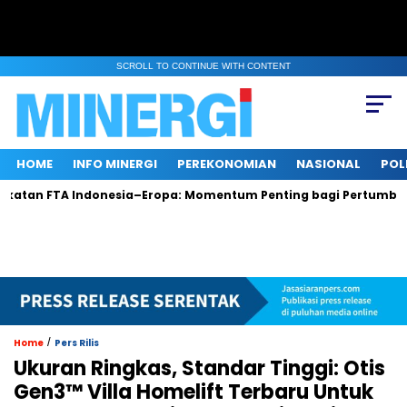
SCROLL TO CONTINUE WITH CONTENT
HOME
INFO MINERGI
PEREKONOMIAN
NASIONAL
POL
FTA Indonesia–Eropa: Momentum Penting bagi Pertumbuhan dan
/
Home
Pers Rilis
Ukuran Ringkas, Standar Tinggi: Otis
Gen3™ Villa Homelift Terbaru Untuk