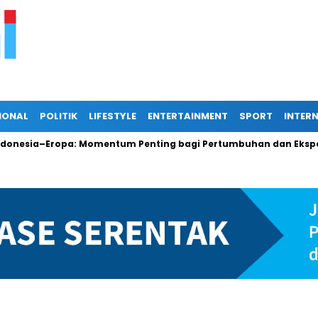
IONAL
POLITIK
LIFESTYLE
ENTERTAINMENT
SPORT
INTER
esia–Eropa: Momentum Penting bagi Pertumbuhan dan Ekspor