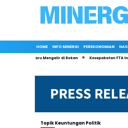
HOME
INFO MINERGI
PEREKONOMIAN
NAS
si, 70 Sumur Baru Mengalir di Rokan
Kesepakatan FTA Indon
Topik
Keuntungan Politik