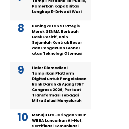
Tampil Perdana ke Publik,
Pamerkan Kapabilitas
Lengkap E-Drive di Wuxi
Peningkatan Strategis
Merek GENMA Berbuah
Hasil Positif, Raih
Sejumlah Kontrak Besar
dan Pengakuan Global
atas Teknologi Otomasi
Haier Biomedical
Tampilkan Platform
Digital untuk Pengelolaan
Bank Darah di Ajang ISBT
Congress 2026, Perkuat
Transformasi sebagai
Mitra Solusi Menyeluruh
Menuju Era Jaringan 2030:
WBBA Luncurkan AI-Net,
Sertifikasi Komunikasi