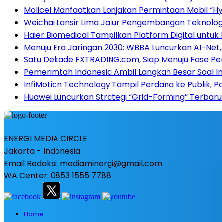
Molicel Manfaatkan Lonjakan Permintaan Mobil “Hyb
Weichai Lansir Lima Jalur Pengembangan Teknologi
Haier Biomedical Tampilkan Platform Digital untuk
Menuju Era Jaringan 2030: WBBA Luncurkan AI-Net, 
Satu Dekade FXTRADING.com, Siap Menuju Fase P
Pemerimtah Indonesia Ambil Langkah Besar Soal I
InfiMotion Technology Tampil Perdana ke Publik, P
Huawei Luncurkan Strategi “Grid-Forming” Terbaru
ENERGI MEDIA CIRCLE
Jakarta - Indonesia
Email Redaksi: mediaminergi@gmail.com
WA Center: 0853 1555 7788
Home