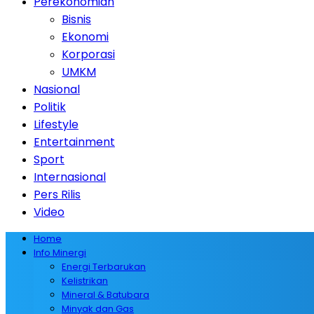
Perekonomian
Bisnis
Ekonomi
Korporasi
UMKM
Nasional
Politik
Lifestyle
Entertainment
Sport
Internasional
Pers Rilis
Video
Home
Info Minergi
Energi Terbarukan
Kelistrikan
Mineral & Batubara
Minyak dan Gas