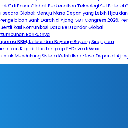
rid” di Pasar Global, Perkenalkan Teknologi Sel Baterai 
 secara Global: Menuju Masa Depan yang Lebih Hijau da
 Pengelolaan Bank Darah di Ajang ISBT Congress 2026, Pe
Sertifikasi Komunikasi Data Berstandar Global
ertumbuhan Berikutnya
mporasi BBM, Keluar dari Bayang-Bayang Singapura
amerkan Kapabilitas Lengkap E-Drive di Wuxi
 untuk Mendukung Sistem Kelistrikan Masa Depan di Ajan