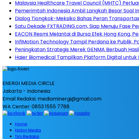
Malaysia Healthcare Travel Council (MHTC) Perlua
Pemerimtah Indonesia Ambil Langkah Besar Soal I
Dialog Tiongkok-Meksiko Bahas Peran Transporta
Satu Dekade FXTRADING.com, Siap Menuju Fase P
EACON Resmi Melantai di Bursa Efek Hong Kong, 
InfiMotion Technology Tampil Perdana ke Publik, P
Peningkatan Strategis Merek GENMA Berbuah Hasil 
Haier Biomedical Tampilkan Platform Digital untuk
ENERGI MEDIA CIRCLE
Jakarta - Indonesia
Email Redaksi: mediaminergi@gmail.com
WA Center: 0853 1555 7788
Home
Histori Media
Tim Redaksi