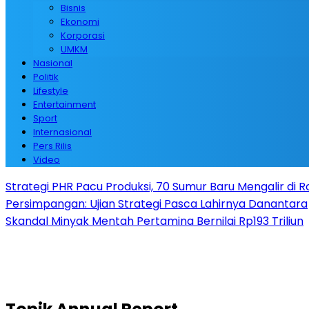
Bisnis
Ekonomi
Korporasi
UMKM
Nasional
Politik
Lifestyle
Entertainment
Sport
Internasional
Pers Rilis
Video
Strategi PHR Pacu Produksi, 70 Sumur Baru Mengalir di 
Persimpangan: Ujian Strategi Pasca Lahirnya Danantara
Skandal Minyak Mentah Pertamina Bernilai Rp193 Triliun