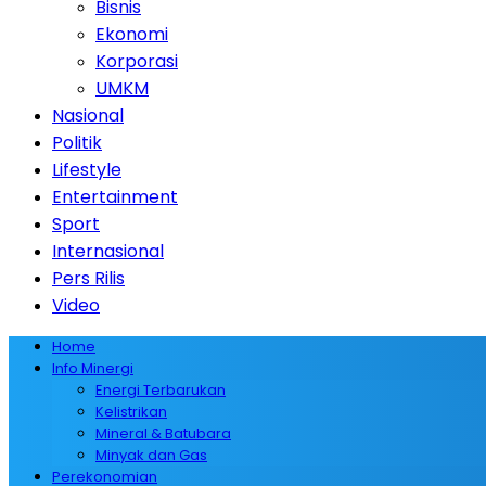
Bisnis
Ekonomi
Korporasi
UMKM
Nasional
Politik
Lifestyle
Entertainment
Sport
Internasional
Pers Rilis
Video
Home
Info Minergi
Energi Terbarukan
Kelistrikan
Mineral & Batubara
Minyak dan Gas
Perekonomian