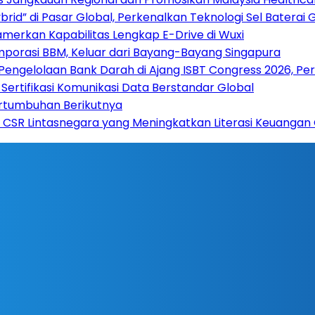
rid” di Pasar Global, Perkenalkan Teknologi Sel Baterai 
amerkan Kapabilitas Lengkap E-Drive di Wuxi
mporasi BBM, Keluar dari Bayang-Bayang Singapura
 Pengelolaan Bank Darah di Ajang ISBT Congress 2026, Pe
Sertifikasi Komunikasi Data Berstandar Global
ertumbuhan Berikutnya
 CSR Lintasnegara yang Meningkatkan Literasi Keuangan