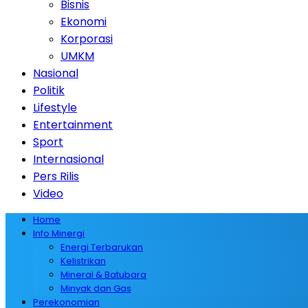
Bisnis
Ekonomi
Korporasi
UMKM
Nasional
Politik
Lifestyle
Entertainment
Sport
Internasional
Pers Rilis
Video
Home
Info Minergi
Energi Terbarukan
Kelistrikan
Mineral & Batubara
Minyak dan Gas
Perekonomian