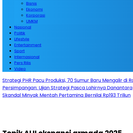
Bisnis
Ekonomi
Korporasi
UMKM
Nasional
Politik
Lifestyle
Entertainment
Sport
Internasional
Pers Rilis
Video
Strategi PHR Pacu Produksi, 70 Sumur Baru Mengalir di 
Persimpangan: Ujian Strategi Pasca Lahirnya Danantara
Skandal Minyak Mentah Pertamina Bernilai Rp193 Triliun