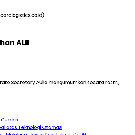
han ALII
porate Secretary Aulia mengumumkan secara resmi,
n Cerdas
bal atas Teknologi Otomasi
 Melalui Malaysia Fair Jakarta 2026