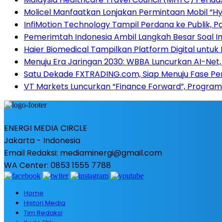
Molicel Manfaatkan Lonjakan Permintaan Mobil “Hyb
InfiMotion Technology Tampil Perdana ke Publik, P
Pemerimtah Indonesia Ambil Langkah Besar Soal I
Haier Biomedical Tampilkan Platform Digital untuk
Menuju Era Jaringan 2030: WBBA Luncurkan AI-Net, 
Satu Dekade FXTRADING.com, Siap Menuju Fase P
VT Markets Luncurkan “Finance Forward”, Program
ENERGI MEDIA CIRCLE
Jakarta - Indonesia
Email Redaksi: mediaminergi@gmail.com
WA Center: 0853 1555 7788
Home
Histori Media
Tim Redaksi