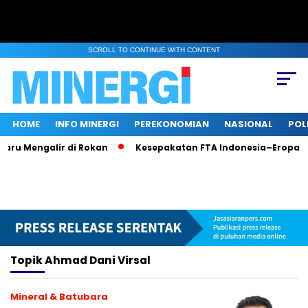
SCROLL TO CONTINUE WITH CONTENT
HOME
INFO MINERGI
PEREKONOMIAN
NASIONAL
POL
aru Mengalir di Rokan
Kesepakatan FTA Indonesia–Eropa: 
Topik
Ahmad Dani Virsal
Mineral & Batubara