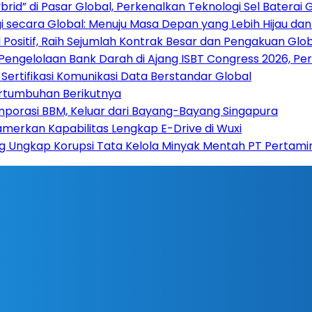
rid” di Pasar Global, Perkenalkan Teknologi Sel Baterai 
 secara Global: Menuju Masa Depan yang Lebih Hijau da
Positif, Raih Sejumlah Kontrak Besar dan Pengakuan Glo
 Pengelolaan Bank Darah di Ajang ISBT Congress 2026, Pe
Sertifikasi Komunikasi Data Berstandar Global
ertumbuhan Berikutnya
mporasi BBM, Keluar dari Bayang-Bayang Singapura
amerkan Kapabilitas Lengkap E-Drive di Wuxi
ng Ungkap Korupsi Tata Kelola Minyak Mentah PT Pertami