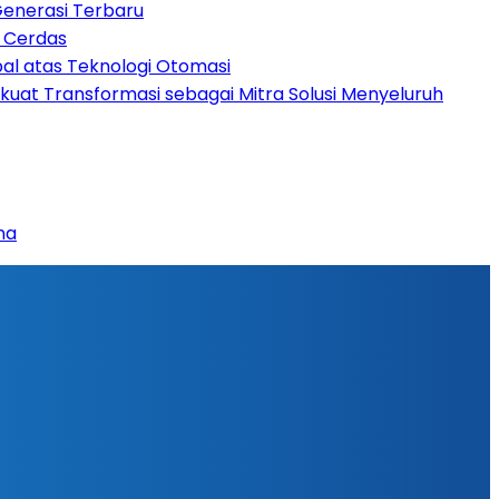
Generasi Terbaru
n Cerdas
bal atas Teknologi Otomasi
rkuat Transformasi sebagai Mitra Solusi Menyeluruh
na