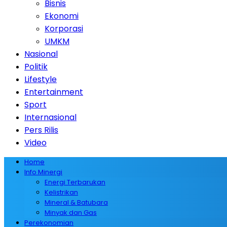
Bisnis
Ekonomi
Korporasi
UMKM
Nasional
Politik
Lifestyle
Entertainment
Sport
Internasional
Pers Rilis
Video
Home
Info Minergi
Energi Terbarukan
Kelistrikan
Mineral & Batubara
Minyak dan Gas
Perekonomian