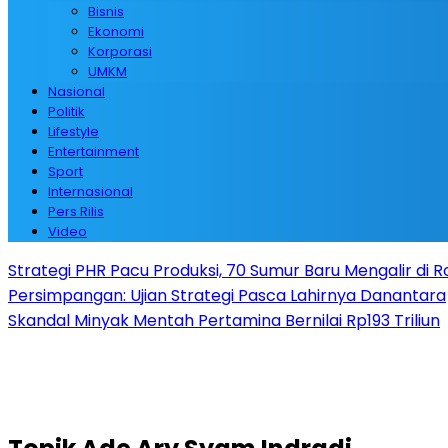
Bisnis
Ekonomi
Korporasi
UMKM
Nasional
Politik
Lifestyle
Entertainment
Sport
Internasional
Pers Rilis
Video
Strategi PHR Pacu Produksi, 70 Sumur Baru Mengalir di 
Persimpangan: Ujian Strategi Pasca Lahirnya Danantara
Skandal Minyak Mentah Pertamina Bernilai Rp193 Triliun