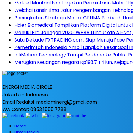
Molicel Manfaatkan Lonjakan Permintaan Mobil “Hyb
Weichai Lansir Lima Jalur Pengembangan Teknologi
Peningkatan Strategis Merek GENMA Berbuah Hasil 
Haier Biomedical Tampilkan Platform Digital untuk
Menuju Era Jaringan 2030: WBBA Luncurkan AI-Net, 
Satu Dekade FXTRADING.com, Siap Menuju Fase P
Pemerimtah Indonesia Ambil Langkah Besar Soal I
InfiMotion Technology Tampil Perdana ke Publik, P
Merugian Keuangan Negara Rp193,7 Triliun, Kejagu
ENERGI MEDIA CIRCLE
Jakarta - Indonesia
Email Redaksi: mediaminergi@gmail.com
WA Center: 0853 1555 7788
Home
Histori Media