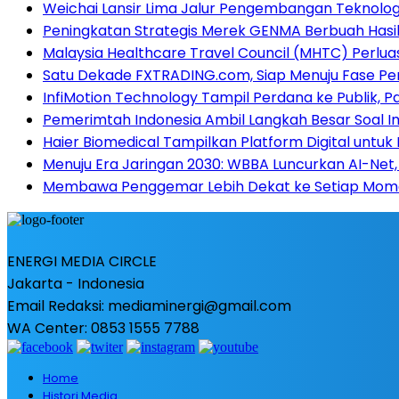
Weichai Lansir Lima Jalur Pengembangan Teknologi
Peningkatan Strategis Merek GENMA Berbuah Hasil 
Malaysia Healthcare Travel Council (MHTC) Perlua
Satu Dekade FXTRADING.com, Siap Menuju Fase P
InfiMotion Technology Tampil Perdana ke Publik, P
Pemerimtah Indonesia Ambil Langkah Besar Soal I
Haier Biomedical Tampilkan Platform Digital untuk
Menuju Era Jaringan 2030: WBBA Luncurkan AI-Net, 
Membawa Penggemar Lebih Dekat ke Setiap Momen:
ENERGI MEDIA CIRCLE
Jakarta - Indonesia
Email Redaksi: mediaminergi@gmail.com
WA Center: 0853 1555 7788
Home
Histori Media