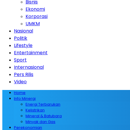
Bisnis
Ekonomi
Korporasi
UMKM
Nasional
Politik
Lifestyle
Entertainment
Sport
Internasional
Pers Rilis
Video
Home
Info Minergi
Energi Terbarukan
Kelistrikan
Mineral & Batubara
Minyak dan Gas
Perekonomian