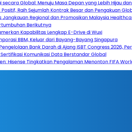
 secara Global: Menuju Masa Depan yang Lebih Hijau da
Positif, Raih Sejumlah Kontrak Besar dan Pengakuan Glo
s Jangkauan Regional dan Promosikan Malaysia Healthcare
ertumbuhan Berikutnya
amerkan Kapabilitas Lengkap E-Drive di Wuxi
mporasi BBM, Keluar dari Bayang-Bayang Singapura
 Pengelolaan Bank Darah di Ajang ISBT Congress 2026, Pe
Sertifikasi Komunikasi Data Berstandar Global
 Hisense Tingkatkan Pengalaman Menonton FIFA World C