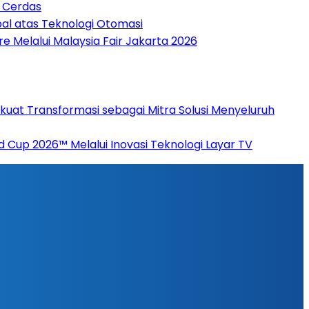
n Cerdas
bal atas Teknologi Otomasi
 Melalui Malaysia Fair Jakarta 2026
rkuat Transformasi sebagai Mitra Solusi Menyeluruh
up 2026™ Melalui Inovasi Teknologi Layar TV