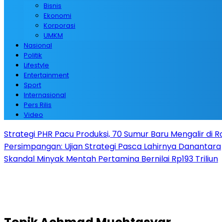
Bisnis
Ekonomi
Korporasi
UMKM
Nasional
Politik
Lifestyle
Entertainment
Sport
Internasional
Pers Rilis
Video
Strategi PHR Pacu Produksi, 70 Sumur Baru Mengalir di 
Persimpangan: Ujian Strategi Pasca Lahirnya Danantara
Skandal Minyak Mentah Pertamina Bernilai Rp193 Triliun