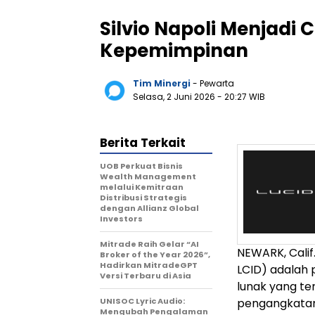
Silvio Napoli Menjadi 
Kepemimpinan
Tim Minergi
- Pewarta
Selasa, 2 Juni 2026
- 20:27 WIB
Berita Terkait
UOB Perkuat Bisnis
Wealth Management
melalui Kemitraan
Distribusi Strategis
dengan Allianz Global
Investors
Mitrade Raih Gelar “AI
NEWARK, Calif
Broker of the Year 2026”,
Hadirkan MitradeGPT
LCID) adalah 
Versi Terbaru di Asia
lunak yang te
UNISOC Lyric Audio:
pengangkatan 
Mengubah Pengalaman