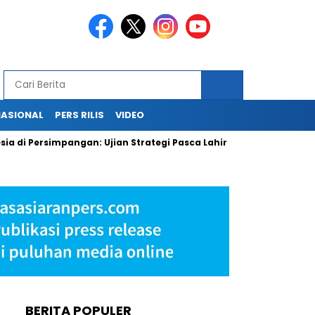
NASIONAL
PERS RILIS
VIDEO
ersimpangan: Ujian Strategi Pasca Lahirnya Danantara
PLN 
BERITA POPULER