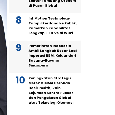
Sektor Tambang Otonom
di Pasar Global
InfiMotion Technology
Tampil Perdana ke Publik,
Pamerkan Kapabilitas
Lengkap E-Drive di Wuxi
Pemerimtah Indonesia
Ambil Langkah Besar Soal
Imporasi BBM, Keluar dari
Bayang-Bayang
Singapura
Peningkatan Strategis
Merek GENMA Berbuah
Hasil Positif, Raih
Sejumlah Kontrak Besar
dan Pengakuan Global
atas Teknologi Otomasi