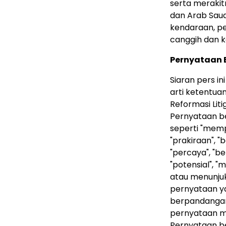
serta merakitn
dan Arab Saud
kendaraan, pe
canggih dan 
Pernyataan 
Siaran pers i
arti ketentua
Reformasi Liti
Pernyataan b
seperti "memp
"prakiraan", "
"percaya", "be
"potensial", 
atau menunjuk
pernyataan y
berpandangan
pernyataan m
Pernyataan b