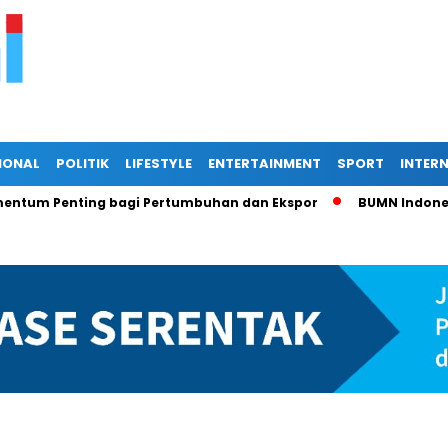
IONAL
POLITIK
LIFESTYLE
ENTERTAINMENT
SPORT
INTER
Penting bagi Pertumbuhan dan Ekspor
BUMN Indonesia di P