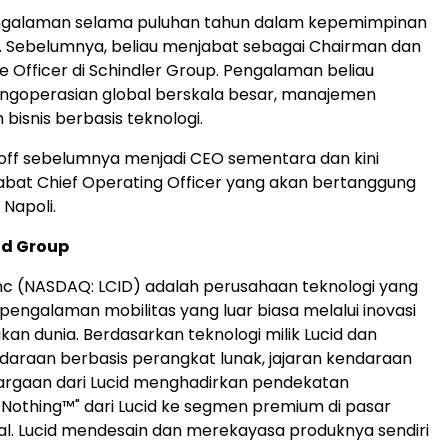
ngalaman selama puluhan tahun dalam kepemimpinan
al. Sebelumnya, beliau menjabat sebagai Chairman dan
ve Officer di Schindler Group. Pengalaman beliau
goperasian global berskala besar, manajemen
bisnis berbasis teknologi.
off sebelumnya menjadi CEO sementara dan kini
bat Chief Operating Officer yang akan bertanggung
Napoli.
id Group
Inc (NASDAQ: LCID) adalah perusahaan teknologi yang
engalaman mobilitas yang luar biasa melalui inovasi
an dunia. Berdasarkan teknologi milik Lucid dan
ndaraan berbasis perangkat lunak, jajaran kendaraan
argaan dari Lucid menghadirkan pendekatan
othing™" dari Lucid ke segmen premium di pasar
al. Lucid mendesain dan merekayasa produknya sendiri