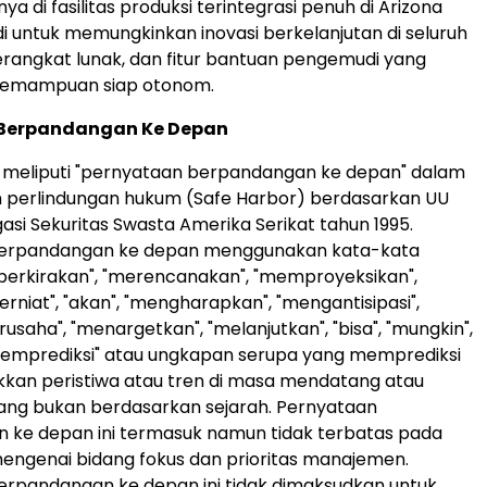
ya di fasilitas produksi terintegrasi penuh di Arizona
i untuk memungkinkan inovasi berkelanjutan di seluruh
rangkat lunak, dan fitur bantuan pengemudi yang
kemampuan siap otonom.
Berpandangan Ke Depan
ni meliputi "pernyataan berpandangan ke depan" dalam
n perlindungan hukum (Safe Harbor) berdasarkan UU
gasi Sekuritas Swasta Amerika Serikat tahun 1995.
erpandangan ke depan menggunakan kata-kata
erkirakan", "merencanakan", "memproyeksikan",
berniat", "akan", "mengharapkan", "mengantisipasi",
rusaha", "menargetkan", "melanjutkan", "bisa", "mungkin",
"memprediksi" atau ungkapan serupa yang memprediksi
kan peristiwa atau tren di masa mendatang atau
ang bukan berdasarkan sejarah. Pernyataan
 ke depan ini termasuk namun tidak terbatas pada
engenai bidang fokus dan prioritas manajemen.
erpandangan ke depan ini tidak dimaksudkan untuk