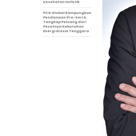
Kesehatan Holistik
PCG Global Rampungkan
Pendanaan Pra-Seri A,
Tangkap Peluang dari
Pesatnya Kebutuhan
Energi di Asia Tenggara