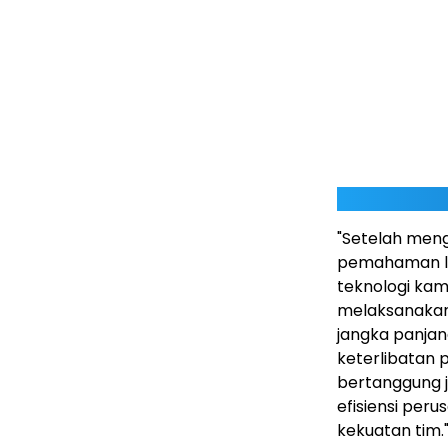
"Setelah men
pemahaman la
teknologi ka
melaksanakan 
jangka panjan
keterlibatan 
bertanggung 
efisiensi pe
kekuatan tim.