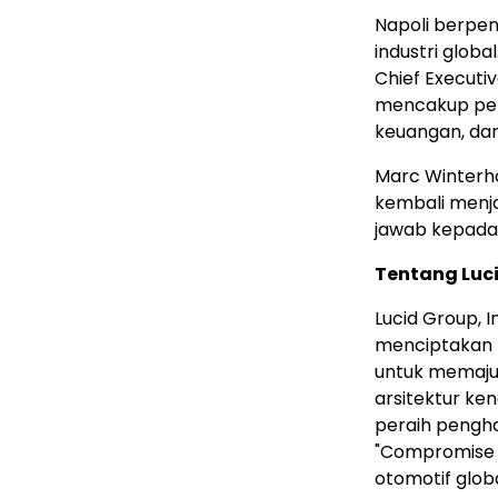
Napoli berpe
industri glob
Chief Executi
mencakup pen
keuangan, dan 
Marc Winterh
kembali menja
jawab kepada 
Tentang Luc
Lucid Group, 
menciptakan p
untuk memajuk
arsitektur ke
peraih pengh
"Compromise N
otomotif glob