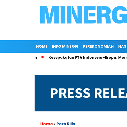
HOME
INFO MINERGI
PEREKONOMIAN
NAS
lir di Rokan
Kesepakatan FTA Indonesia–Eropa: Momentum 
Home
Pers Rilis
/