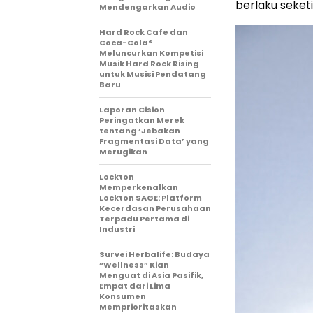
berlaku seketi
Mendengarkan Audio
Hard Rock Cafe dan
Coca-Cola®
Meluncurkan Kompetisi
Musik Hard Rock Rising
untuk Musisi Pendatang
Baru
Laporan Cision
Peringatkan Merek
tentang ‘Jebakan
Fragmentasi Data’ yang
Merugikan
Lockton
Memperkenalkan
Lockton SAGE: Platform
Kecerdasan Perusahaan
Terpadu Pertama di
Industri
Survei Herbalife: Budaya
“Wellness” Kian
Menguat di Asia Pasifik,
Empat dari Lima
Konsumen
Memprioritaskan