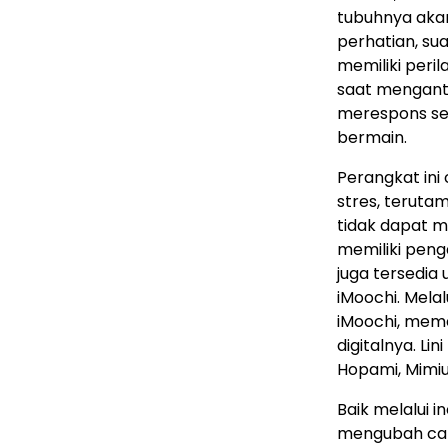
tubuhnya aka
perhatian, su
memiliki peri
saat mengant
merespons sen
bermain.
Perangkat in
stres, teruta
tidak dapat m
memiliki peng
juga tersedi
iMoochi. Mela
iMoochi, meme
digitalnya. Li
Hopami, Mimiu
Baik melalui 
mengubah car