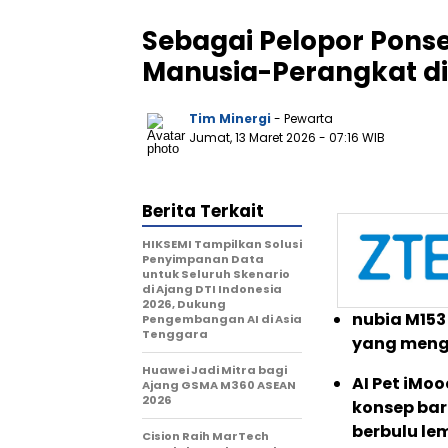
Sebagai Pelopor Ponse
Manusia-Perangkat d
Tim Minergi
- Pewarta
Jumat, 13 Maret 2026
- 07:16 WIB
Berita Terkait
HIKSEMI Tampilkan Solusi
Penyimpanan Data
untuk Seluruh Skenario
di Ajang DTI Indonesia
2026, Dukung
nubia M153
Pengembangan AI di Asia
Tenggara
yang meng
Huawei Jadi Mitra bagi
AI Pet iMo
Ajang GSMA M360 ASEAN
2026
konsep bar
berbulu le
Cision Raih MarTech