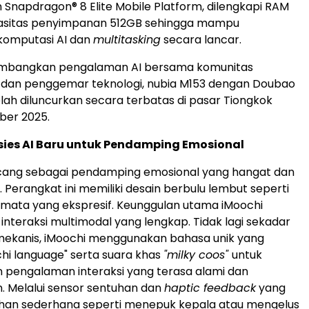
napdragon® 8 Elite Mobile Platform, dilengkapi RAM
asitas penyimpanan 512GB sehingga mampu
komputasi AI dan
multitasking
secara lancar.
mbangkan pengalaman AI bersama komunitas
an penggemar teknologi, nubia M153 dengan Doubao
elah diluncurkan secara terbatas di pasar Tiongkok
ber 2025.
sies AI Baru untuk Pendamping Emosional
ncang sebagai pendamping emosional yang hangat dan
 Perangkat ini memiliki desain berbulu lembut seperti
mata yang ekspresif. Keunggulan utama iMoochi
 interaksi multimodal yang lengkap. Tidak lagi sekadar
ekanis, iMoochi menggunakan bahasa unik yang
chi language" serta suara khas
"milky coos"
untuk
 pengalaman interaksi yang terasa alami dan
 Melalui sensor sentuhan dan
haptic feedback
yang
uhan sederhana seperti menepuk kepala atau mengelus