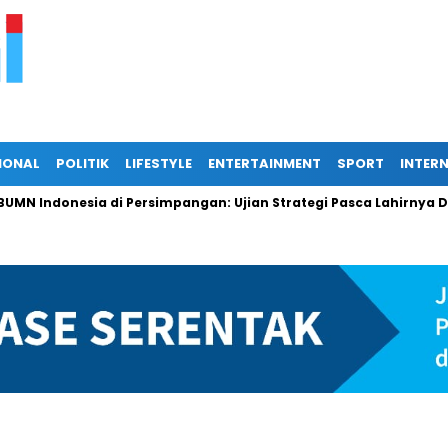
IONAL
POLITIK
LIFESTYLE
ENTERTAINMENT
SPORT
INTER
donesia di Persimpangan: Ujian Strategi Pasca Lahirnya Danant