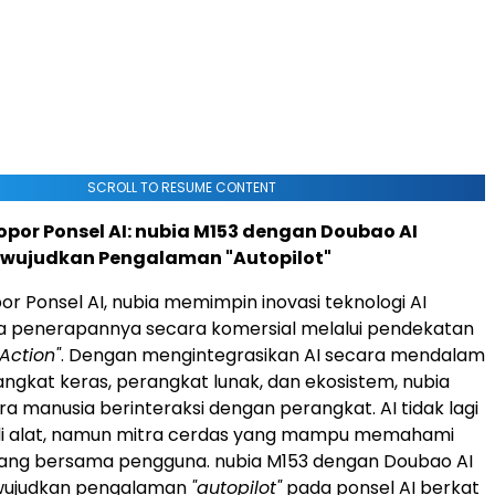
SCROLL TO RESUME CONTENT
opor Ponsel AI: nubia M153 dengan Doubao AI
ewujudkan Pengalaman "Autopilot"
or Ponsel AI, nubia memimpin inovasi teknologi AI
ta penerapannya secara komersial melalui pendekatan
Action"
. Dengan mengintegrasikan AI secara mendalam
ngkat keras, perangkat lunak, dan ekosistem, nubia
 manusia berinteraksi dengan perangkat. AI tidak lagi
i alat, namun mitra cerdas yang mampu memahami
ng bersama pengguna. nubia M153 dengan Doubao AI
wujudkan pengalaman
"autopilot"
pada ponsel AI berkat