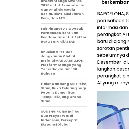
Breakthrough Awards
berkemba
2026 untuk Pemantauan
dan Analisis Media
BARCELONA, S
Sosial, Distribusi Siaran
Pers, dan AEO
perusahaan te
informasi dan
Fair Finance Asia Desak
Perbankan Hentikan
perangkat AI 
Pendanaan untuk Sektor
baru di ajang
Batu Bara di ASEAN
sorotan penti
Shueisha Perluas
sebelumnya di
Jangkauan Global
melalui MANGA MILLION,
Desember lalu,
Platform Manga yang
langkah besar
Tersedia dalam 100
Bahasa
perangkat pi
AI yang menye
Haier Gandeng AO 1 Point
Slam, Buka Peluang bagi
Petenis Komunitas
Tampil di Ajang Grand
Slam
SUS ENVIRONMENT Raih
Dua Proyek WtE di
Indonesia, Percepat
Ekspansi Global