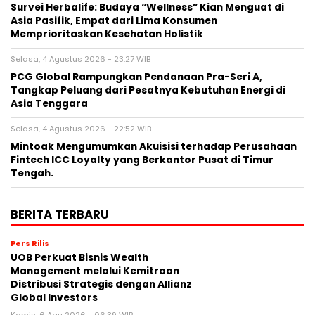
Survei Herbalife: Budaya “Wellness” Kian Menguat di
Asia Pasifik, Empat dari Lima Konsumen
Memprioritaskan Kesehatan Holistik
Selasa, 4 Agustus 2026 - 23:27 WIB
PCG Global Rampungkan Pendanaan Pra-Seri A,
Tangkap Peluang dari Pesatnya Kebutuhan Energi di
Asia Tenggara
Selasa, 4 Agustus 2026 - 22:52 WIB
Mintoak Mengumumkan Akuisisi terhadap Perusahaan
Fintech ICC Loyalty yang Berkantor Pusat di Timur
Tengah.
BERITA TERBARU
Pers Rilis
UOB Perkuat Bisnis Wealth
Management melalui Kemitraan
Distribusi Strategis dengan Allianz
Global Investors
Kamis, 6 Agu 2026 - 06:39 WIB