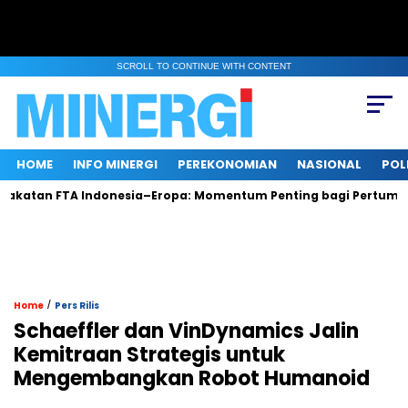
SCROLL TO CONTINUE WITH CONTENT
HOME
INFO MINERGI
PEREKONOMIAN
NASIONAL
POL
n FTA Indonesia–Eropa: Momentum Penting bagi Pertumbuhan d
/
Home
Pers Rilis
Schaeffler dan VinDynamics Jalin
Kemitraan Strategis untuk
Mengembangkan Robot Humanoid