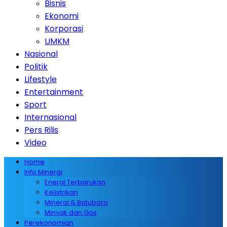
Bisnis
Ekonomi
Korporasi
UMKM
Nasional
Politik
Lifestyle
Entertainment
Sport
Internasional
Pers Rilis
Video
Home
Info Minergi
Energi Terbarukan
Kelistrikan
Mineral & Batubara
Minyak dan Gas
Perekonomian