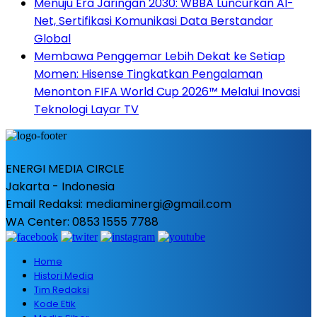
Menuju Era Jaringan 2030: WBBA Luncurkan AI-
Net, Sertifikasi Komunikasi Data Berstandar
Global
Membawa Penggemar Lebih Dekat ke Setiap
Momen: Hisense Tingkatkan Pengalaman
Menonton FIFA World Cup 2026™ Melalui Inovasi
Teknologi Layar TV
ENERGI MEDIA CIRCLE
Jakarta - Indonesia
Email Redaksi: mediaminergi@gmail.com
WA Center: 0853 1555 7788
Home
Histori Media
Tim Redaksi
Kode Etik