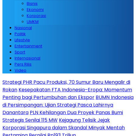
Bisnis
Ekonomi
Korporasi
UMKM
Nasional
Politik
Lifestyle
Entertainment
Sport
Internasional
Pers Rilis
Video
Strategi PHR Pacu Produksi, 70 Sumur Baru Mengalir di
Rokan
Kesepakatan FTA Indonesia–Eropa: Momentum
Penting bagi Pertumbuhan dan Ekspor
BUMN Indonesia
di Persimpangan: Ujian Strategi Pasca Lahirnya
Danantara
PLN Kehilangan Dua Proyek Panas Bumi
Strategis Senilai 115 MW
Kejagung Telisik Jejak
Korporasi Singapura dalam Skandal Minyak Mentah
Pertamina Bernilai Rp193 Triliun