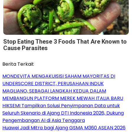
Stop Eating These 3 Foods That Are Known to
Cause Parasites
Berita Terkait
MONDEVITA MENGAKUISISI SAHAM MAYORITAS DI
UNDERSCORE DISTRICT, PERUSAHAAN INDUK
MAGLIANO, SEBAGAI LANGKAH KEDUA DALAM
MEMBANGUN PLATFORM MEREK MEWAH ITALIA BARU
HIKSEMI Tampilkan Solusi Penyimpanan Data untuk
Seluruh Skenario di Ajang DTI Indonesia 2026, Dukung
Pengembangan AI di Asia Tenggara
Huawei Jadi Mitra bagi Ajang GSMA M360 ASEAN 2026