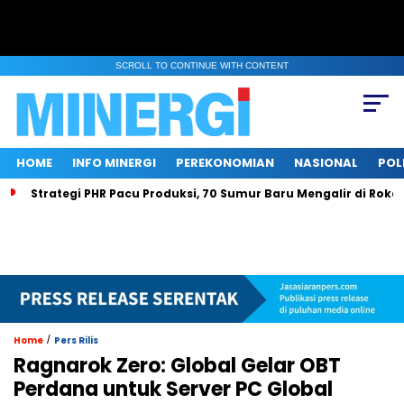
SCROLL TO CONTINUE WITH CONTENT
HOME
INFO MINERGI
PEREKONOMIAN
NASIONAL
POL
Strategi PHR Pacu Produksi, 70 Sumur Baru Mengalir di Roka
/
Home
Pers Rilis
Ragnarok Zero: Global Gelar OBT
Perdana untuk Server PC Global