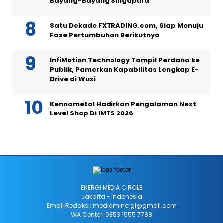
Bayang-Bayang Singapura
Satu Dekade FXTRADING.com, Siap Menuju
Fase Pertumbuhan Berikutnya
InfiMotion Technology Tampil Perdana ke
Publik, Pamerkan Kapabilitas Lengkap E-
Drive di Wuxi
Kennametal Hadirkan Pengalaman Next
Level Shop Di IMTS 2026
ENERGI MEDIA CIRCLE
Jakarta - Indonesia
Email Redaksi: mediaminergi@gmail.com
WA Center: 0853 1555 7788