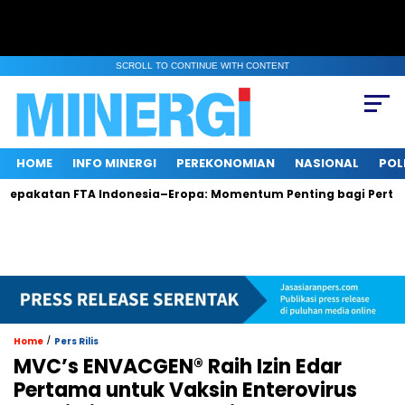
SCROLL TO CONTINUE WITH CONTENT
HOME
INFO MINERGI
PEREKONOMIAN
NASIONAL
POL
atan FTA Indonesia–Eropa: Momentum Penting bagi Pertumbuha
/
Home
Pers Rilis
MVC’s ENVACGEN® Raih Izin Edar
Pertama untuk Vaksin Enterovirus