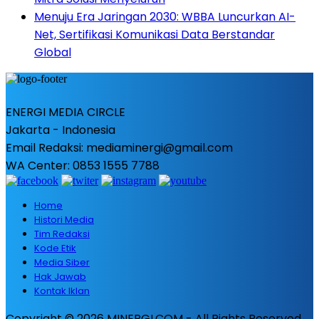
Menuju Era Jaringan 2030: WBBA Luncurkan AI-
Net, Sertifikasi Komunikasi Data Berstandar
Global
ENERGI MEDIA CIRCLE
Jakarta - Indonesia
Email Redaksi: mediaminergi@gmail.com
WA Center: 0853 1555 7788
Home
Histori Media
Tim Redaksi
Kode Etik
Media Siber
Hak Jawab
Kontak Iklan
Copyright © 2026 MINERGI.COM - All Rights Reserved