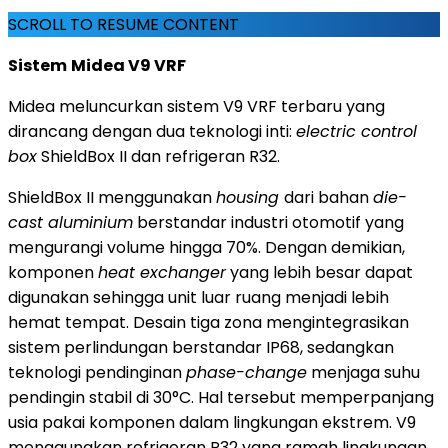
SCROLL TO RESUME CONTENT
Sistem
Midea V9 VRF
Midea meluncurkan sistem V9 VRF terbaru yang
dirancang dengan dua teknologi inti:
electric control
box
ShieldBox II dan refrigeran R32.
ShieldBox II menggunakan
housing
dari bahan
die-
cast aluminium
berstandar industri otomotif yang
mengurangi volume hingga 70%. Dengan demikian,
komponen
heat exchanger
yang lebih besar dapat
digunakan sehingga unit luar ruang menjadi lebih
hemat tempat. Desain tiga zona mengintegrasikan
sistem perlindungan berstandar IP68, sedangkan
teknologi pendinginan
phase-change
menjaga suhu
pendingin stabil di 30°C. Hal tersebut memperpanjang
usia pakai komponen dalam lingkungan ekstrem. V9
menggunakan refrigeran R32 yang ramah lingkungan