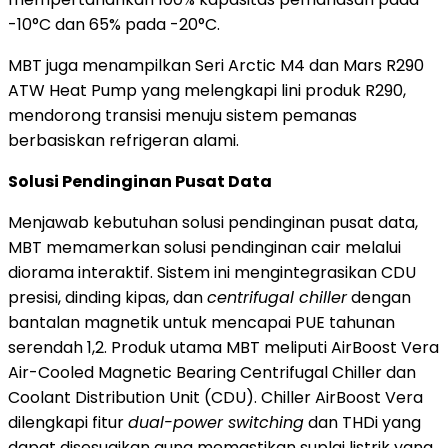
-10°C dan 65% pada -20°C.
MBT juga menampilkan Seri Arctic M4 dan Mars R290
ATW Heat Pump yang melengkapi lini produk R290,
mendorong transisi menuju sistem pemanas
berbasiskan refrigeran alami.
Solusi Pendinginan Pusat Data
Menjawab kebutuhan solusi pendinginan pusat data,
MBT memamerkan solusi pendinginan cair melalui
diorama interaktif. Sistem ini mengintegrasikan CDU
presisi, dinding kipas, dan
centrifugal chiller
dengan
bantalan magnetik untuk mencapai PUE tahunan
serendah 1,2. Produk utama MBT meliputi AirBoost Vera
Air-Cooled Magnetic Bearing Centrifugal Chiller dan
Coolant Distribution Unit (CDU). Chiller AirBoost Vera
dilengkapi fitur
dual-power switching
dan THDi yang
dapat disesuaikan guna memastikan suplai listrik yang