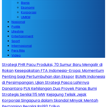
Bisnis
Ekonomi
Korporasi
UMKM
Nasional
Politik
Lifestyle
Entertainment
Sport
Internasional
Pers Rilis
Video
Strategi PHR Pacu Produksi, 70 Sumur Baru Mengalir di
Rokan
Kesepakatan FTA Indonesia–Eropa: Momentum
Penting bagi Pertumbuhan dan Ekspor
BUMN Indonesia
di Persimpangan: Ujian Strategi Pasca Lahirnya
Danantara
PLN Kehilangan Dua Proyek Panas Bumi
Strategis Senilai 115 MW
Kejagung Telisik Jejak
Korporasi Singapura dalam Skandal Minyak Mentah
Pertamina Bernilai Rp193 Triliun