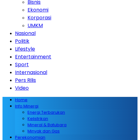
Bisnis
Ekonomi
Korporasi
UMKM
Nasional
Politik
Lifestyle
Entertainment
Sport
Internasional
Pers Rilis
Video
Home
Info Minergi
Energi Terbarukan
Kelistrikan
Mineral & Batubara
Minyak dan Gas
Perekonomian