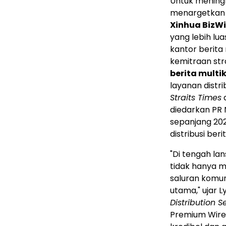
Untuk mening
menargetkan 
Xinhua BizWi
yang lebih lu
kantor berita
kemitraan str
berita multi
layanan distr
Straits Times
diedarkan PR
sepanjang 20
distribusi ber
"Di tengah la
tidak hanya m
saluran komun
utama," ujar L
Distribution S
Premium Wire 