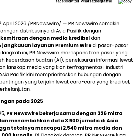
7
April 2026
/PRNewswire/ — PR Newswire semakin
ingan distribusinya di Asia Pasifik dengan
kemitraan dengan media kredibel
dan
n
jangkauan layanan Premium Wire
di pasar-pasar
i langkah ini, PR Newswire merespons tren pasar yang
eh kecerdasan buatan (AI), penelusuran informasi lewat
dan lanskap media yang kian terfragmentasi. Industri
 Asia Pasifik kini memprioritaskan hubungan dengan
ntingan yang terjalin lewat cara-cara yang kredibel,
erkelanjutan.
ringan pada 2025
25,
PR Newswire bekerja sama dengan 326 mitra
dan menambahkan data 3.500 jurnalis di Asia
gga totalnya mencapai 2.540 mitra media dan
.000 jurnalis.
Di Tiongkok daratan, PR Newswire juga