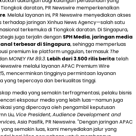
katkan dukungan bagi kalangan perusahaan yang
Tiongkok daratan, PR Newswire memperkenalkan
re
. Melalui layanan ini, PR Newswire menyediakan akses
as terhadap jaringan Xinhua News Agency—salah satu
 nasional terkemuka di Tiongkok daratan. Di Singapura,
ategis juga terjalin dengan
SPH Media
,
jaringan media
kanal terbesar di Singapura
, sehingga memperluas
ibusi premium ke platform unggulan, termasuk
The
dan
MONEY FM 89.3
.
Lebih dari 3.500 rilis berita
telah
 Newswire melalui layanan APAC Premium Wire
25, mencerminkan tingginya permintaan layanan
ita yang tepercaya dan berkualitas tinggi.
nskap media yang semakin terfragmentasi, pelaku bisnis
encari eksposur media yang lebih luas—namun juga
ikasi yang dipercaya oleh pengambil keputusan
ynn Liu,
Vice President
,
Audience Development and
ervices
, Asia Pasifik, PR Newswire. "Dengan jaringan APAC
yang semakin luas, kami menyediakan jalur yang