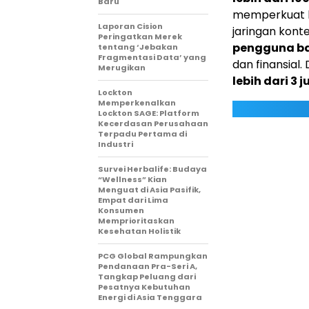
Baru
memperkuat k
Laporan Cision
jaringan kon
Peringatkan Merek
pengguna b
tentang ‘Jebakan
Fragmentasi Data’ yang
dan finansial
Merugikan
lebih dari 3 j
Lockton
Memperkenalkan
Lockton SAGE: Platform
Kecerdasan Perusahaan
Terpadu Pertama di
Industri
Survei Herbalife: Budaya
“Wellness” Kian
Menguat di Asia Pasifik,
Empat dari Lima
Konsumen
Memprioritaskan
Kesehatan Holistik
PCG Global Rampungkan
Pendanaan Pra-Seri A,
Tangkap Peluang dari
Pesatnya Kebutuhan
Energi di Asia Tenggara