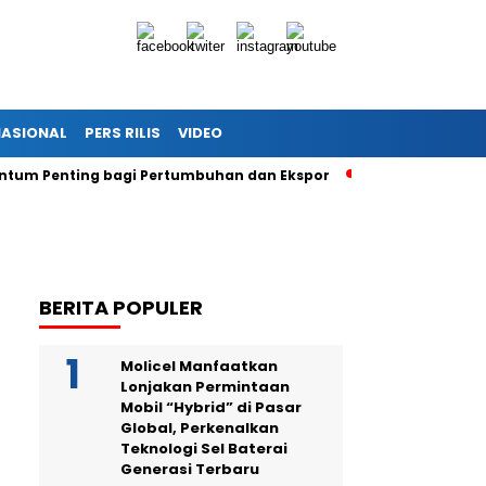
NASIONAL
PERS RILIS
VIDEO
ntum Penting bagi Pertumbuhan dan Ekspor
BUMN Indonesia
BERITA POPULER
Molicel Manfaatkan
Lonjakan Permintaan
Mobil “Hybrid” di Pasar
Global, Perkenalkan
Teknologi Sel Baterai
Generasi Terbaru