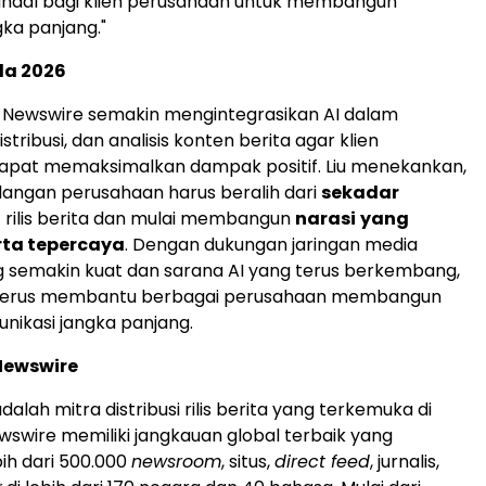
andal bagi klien perusahaan untuk membangun
ka panjang."
da 2026
 Newswire semakin mengintegrasikan AI dalam
tribusi, dan analisis konten berita agar klien
apat memaksimalkan dampak positif. Liu menekankan,
alangan perusahaan harus beralih dari
sekadar
n
rilis berita dan mulai membangun
narasi
yang
rta tepercaya
. Dengan dukungan jaringan media
 semakin kuat dan sarana AI yang terus berkembang,
terus membantu berbagai perusahaan membangun
ikasi jangka panjang.
Newswire
alah mitra distribusi rilis berita yang terkemuka di
ewswire memiliki jangkauan global terbaik yang
ih dari 500.000
newsroom
, situs,
direct feed
, jurnalis,