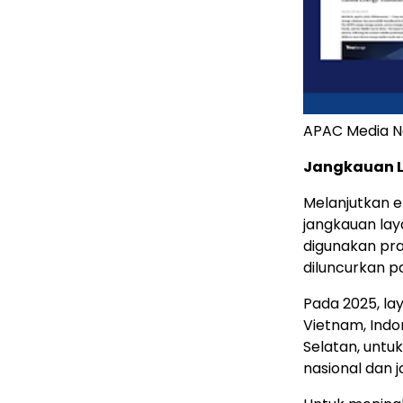
APAC Media N
Jangkauan L
Melanjutkan e
jangkauan la
digunakan pra
diluncurkan p
Pada 2025, la
Vietnam, Indo
Selatan, untu
nasional dan 