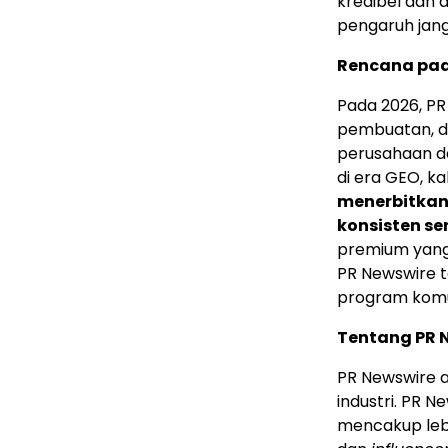
kredibel dan 
pengaruh jang
Rencana pa
Pada 2026, PR
pembuatan, dis
perusahaan d
di era GEO, k
menerbitka
konsisten se
premium yang
PR Newswire 
program komun
Tentang PR 
PR Newswire ad
industri. PR N
mencakup leb