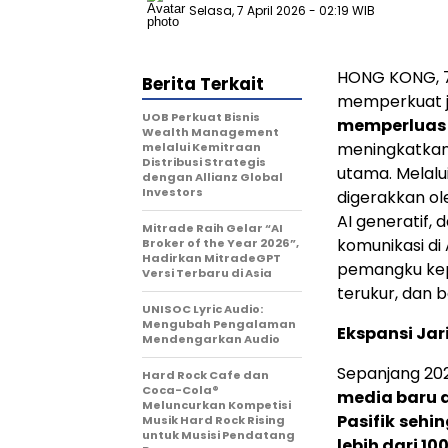
Selasa, 7 April 2026
- 02:19 WIB
HONG KONG, 
Berita Terkait
memperkuat jar
UOB Perkuat Bisnis
memperluas 
Wealth Management
meningkatka
melalui Kemitraan
Distribusi Strategis
utama. Melalu
dengan Allianz Global
Investors
digerakkan ol
AI generatif, 
Mitrade Raih Gelar “AI
komunikasi di
Broker of the Year 2026”,
Hadirkan MitradeGPT
pemangku kepe
Versi Terbaru di Asia
terukur, dan b
UNISOC Lyric Audio:
Mengubah Pengalaman
Ekspansi Ja
Mendengarkan Audio
Sepanjang 20
Hard Rock Cafe dan
Coca-Cola®
media baru 
Meluncurkan Kompetisi
Pasifik
sehin
Musik Hard Rock Rising
untuk Musisi Pendatang
lebih dari 100