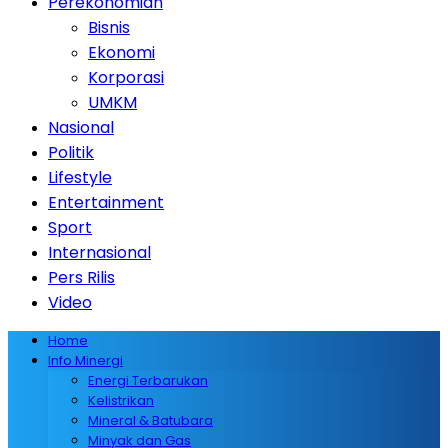
Perekonomian
Bisnis
Ekonomi
Korporasi
UMKM
Nasional
Politik
Lifestyle
Entertainment
Sport
Internasional
Pers Rilis
Video
Home
Info Minergi
Energi Terbarukan
Kelistrikan
Mineral & Batubara
Minyak dan Gas