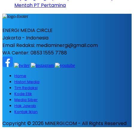
Mentah PT Pertamina
ENERGI MEDIA CIRCLE
Jakarta - Indonesia
Email Redaksi: mediaminergi@gmail.com
WA Center: 0853 1555 7788
Home
Histori Media
Tim Redaksi
Kode Etik
Media Siber
Hak Jawab
Kontak Iklan
Copyright © 2026 MINERGI.COM - All Rights Reserved