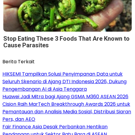
Stop Eating These 3 Foods That Are Known to
Cause Parasites
Berita Terkait
HIKSEMI Tampilkan Solusi Penyimpanan Data untuk
Seluruh Skenario di Ajang DTI Indonesia 2026, Dukung
Pengembangan AI di Asia Tenggara
Huawei Jadi Mitra bagi Ajang GSMA M360 ASEAN 2026
Cision Raih MarTech Breakthrough Awards 2026 untuk
Pemantauan dan Analisis Media Sosial, Distribusi Siaran
Pers, dan AEO
Fair Finance Asia Desak Perbankan Hentikan
Pendanaan untuk Sektor Batu Bara di ASEAN