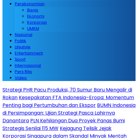
Perekonomian
Bisnis
Ekonomi
Korporasi
UMKM
Nasional
Politik
Lifestyle
Entertainment
Sport
Internasional
Pers Rilis
Video
Strategi PHR Pacu Produksi, 70 Sumur Baru Mengalir di
Rokan
Kesepakatan FTA Indonesia–Eropa: Momentum
Penting bagi Pertumbuhan dan Ekspor
BUMN Indonesia
di Persimpangan: Ujian Strategi Pasca Lahirnya
Danantara
PLN Kehilangan Dua Proyek Panas Bumi
Strategis Senilai 115 MW
Kejagung Telisik Jejak
Korporasi Singapura dalam Skandal Minyak Mentah