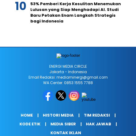
53% Pemberi Kerja Kesulitan Menemukan
Lulusan yang Siap Menghadapi AI. Studi
Baru Petakan Enam Langkah Strategis
bagi Indonesia
ENERGI MEDIA CIRCLE
Jakarta - Indonesia
Email Redaksi: mediaminergi@gmail.com
WA Center: 0853 1555 7788
HOME
HISTORI MEDIA
TIM REDAKSI
KODE ETIK
MEDIA SIBER
HAK JAWAB
KONTAK IKLAN