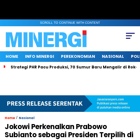
SCROLL TO CONTINUE WITH CONTENT
HOME
INFO MINERGI
PEREKONOMIAN
NASIONAL
POL
Strategi PHR Pacu Produksi, 70 Sumur Baru Mengalir di Roka
/
Home
Nasional
Jokowi Perkenalkan Prabowo
Subianto sebagai Presiden Terpilih di