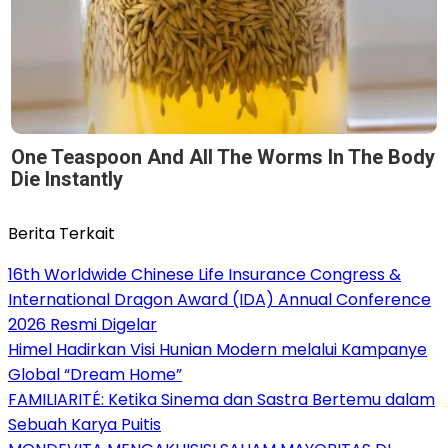
One Teaspoon And All The Worms In The Body
Die Instantly
Berita Terkait
16th Worldwide Chinese Life Insurance Congress &
International Dragon Award (IDA) Annual Conference
2026 Resmi Digelar
Himel Hadirkan Visi Hunian Modern melalui Kampanye
Global “Dream Home”
FAMILIARITÉ: Ketika Sinema dan Sastra Bertemu dalam
Sebuah Karya Puitis