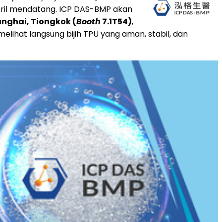
April mendatang. ICP DAS-BMP akan
anghai, Tiongkok (
Booth
7.1T54)
,
elihat langsung bijih TPU yang aman, stabil, dan