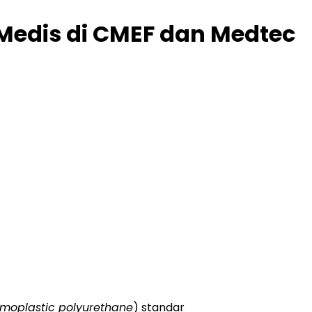
Medis di CMEF dan Medtec
rmoplastic polyurethane
) standar