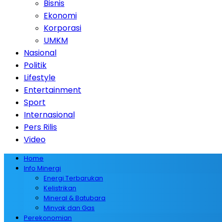
Bisnis
Ekonomi
Korporasi
UMKM
Nasional
Politik
Lifestyle
Entertainment
Sport
Internasional
Pers Rilis
Video
Home
Info Minergi
Energi Terbarukan
Kelistrikan
Mineral & Batubara
Minyak dan Gas
Perekonomian