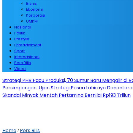
Bisnis
Ekonomi
Korporasi
UMKM
Nasional
Politik
Lifestyle
Entertainment
Sport
Internasional
Pers Rilis
Video
Strategi PHR Pacu Produksi, 70 Sumur Baru Mengalir di 
Persimpangan: Ujian Strategi Pasca Lahirnya Danantara
Skandal Minyak Mentah Pertamina Bernilai Rp193 Triliun
Home
Pers Rilis
/