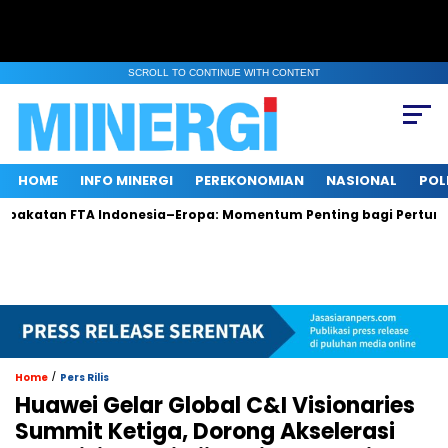
SCROLL TO CONTINUE WITH CONTENT
HOME
INFO MINERGI
PEREKONOMIAN
NASIONAL
POL
an FTA Indonesia–Eropa: Momentum Penting bagi Pertumbuhan 
/
Home
Pers Rilis
Huawei Gelar Global C&I Visionaries
Summit Ketiga, Dorong Akselerasi