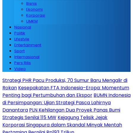
Bisnis
Ekonomi
Korporasi
UMKM
Nasional
Politik
Lifestyle
Entertainment
Sport
Internasional
Pers Rilis
Video
Strategi PHR Pacu Produksi, 70 Sumur Baru Mengalir di
Rokan
Kesepakatan FTA Indonesia–Eropa: Momentum
Penting bagi Pertumbuhan dan Ekspor
BUMN Indonesia
di Persimpangan: Ujian Strategi Pasca Lahirnya
Danantara
PLN Kehilangan Dua Proyek Panas Bumi
Strategis Senilai 115 MW
Kejagung Telisik Jejak
Korporasi Singapura dalam Skandal Minyak Mentah
Pertamina Bernilai Rp193 Triliun