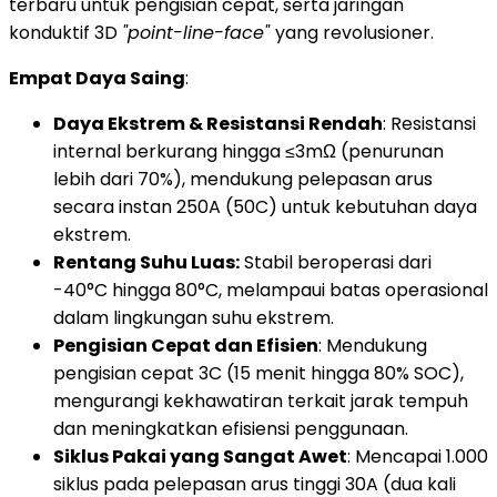
terbaru untuk pengisian cepat, serta jaringan
konduktif 3D
"point-line-face"
yang revolusioner.
Empat Daya Saing
:
Daya Ekstrem & Resistansi Rendah
: Resistansi
internal berkurang hingga ≤3mΩ (penurunan
lebih dari 70%), mendukung pelepasan arus
secara instan 250A (50C) untuk kebutuhan daya
ekstrem.
Rentang Suhu Luas:
Stabil beroperasi dari
-40°C hingga 80°C, melampaui batas operasional
dalam lingkungan suhu ekstrem.
Pengisian Cepat dan Efisien
: Mendukung
pengisian cepat 3C (15 menit hingga 80% SOC),
mengurangi kekhawatiran terkait jarak tempuh
dan meningkatkan efisiensi penggunaan.
Siklus Pakai yang Sangat Awet
: Mencapai 1.000
siklus pada pelepasan arus tinggi 30A (dua kali