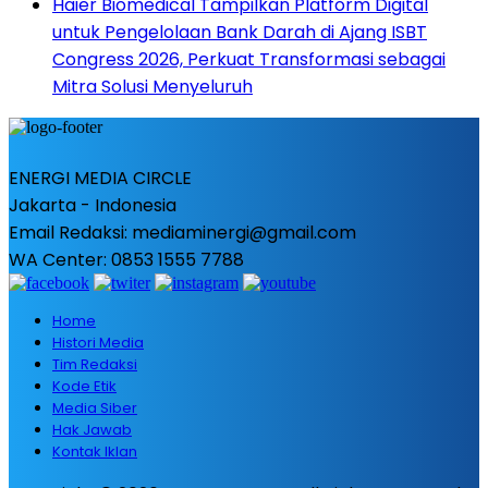
Haier Biomedical Tampilkan Platform Digital
untuk Pengelolaan Bank Darah di Ajang ISBT
Congress 2026, Perkuat Transformasi sebagai
Mitra Solusi Menyeluruh
ENERGI MEDIA CIRCLE
Jakarta - Indonesia
Email Redaksi: mediaminergi@gmail.com
WA Center: 0853 1555 7788
Home
Histori Media
Tim Redaksi
Kode Etik
Media Siber
Hak Jawab
Kontak Iklan