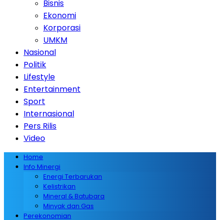
Bisnis
Ekonomi
Korporasi
UMKM
Nasional
Politik
Lifestyle
Entertainment
Sport
Internasional
Pers Rilis
Video
Home
Info Minergi
Energi Terbarukan
Kelistrikan
Mineral & Batubara
Minyak dan Gas
Perekonomian