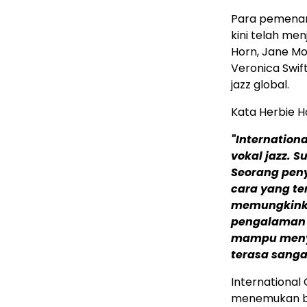
Para pemenan
kini telah men
Horn, Jane Mo
Veronica Swi
jazz global.
Kata Herbie H
"Internation
vokal jazz.
Su
Seorang pen
cara yang t
memungkinka
pengalaman 
mampu menya
terasa sanga
International
menemukan ba