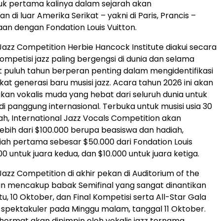
uk pertama kalinya dalam sejarah akan
n di luar Amerika Serikat – yakni di Paris, Prancis –
an dengan Fondation Louis Vuitton.
 Jazz Competition Herbie Hancock Institute diakui secara
ompetisi jazz paling bergengsi di dunia dan selama
puluh tahun berperan penting dalam mengidentifikasi
t generasi baru musisi jazz. Acara tahun 2026 ini akan
n vokalis muda yang hebat dari seluruh dunia untuk
di panggung internasional. Terbuka untuk musisi usia 30
h, International Jazz Vocals Competition akan
bih dari $100.000 berupa beasiswa dan hadiah,
ah pertama sebesar $50.000 dari Fondation Louis
00 untuk juara kedua, dan $10.000 untuk juara ketiga.
Jazz Competition di akhir pekan di Auditorium of the
n mencakup babak Semifinal yang sangat dinantikan
u, 10 Oktober, dan Final Kompetisi serta All-Star Gala
spektakuler pada Minggu malam, tanggal 11 Oktober.
rhormat akan dipimpin oleh vokalis jazz ternama