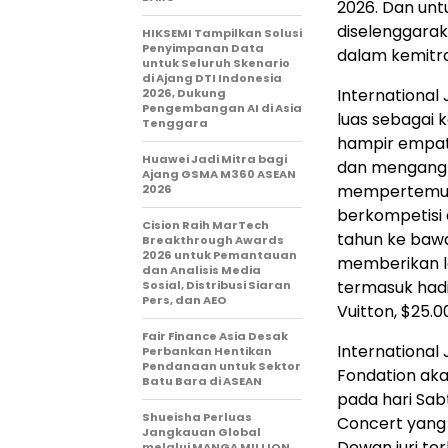
2026. Dan unt
diselenggaraka
HIKSEMI Tampilkan Solusi
Penyimpanan Data
dalam kemitra
untuk Seluruh Skenario
di Ajang DTI Indonesia
International
2026, Dukung
Pengembangan AI di Asia
luas sebagai k
Tenggara
hampir empat 
Huawei Jadi Mitra bagi
dan mengangka
Ajang GSMA M360 ASEAN
mempertemuka
2026
berkompetisi 
Cision Raih MarTech
tahun ke bawa
Breakthrough Awards
2026 untuk Pemantauan
memberikan le
dan Analisis Media
termasuk hadi
Sosial, Distribusi Siaran
Pers, dan AEO
Vuitton, $25.0
Fair Finance Asia Desak
International 
Perbankan Hentikan
Pendanaan untuk Sektor
Fondation aka
Batu Bara di ASEAN
pada hari Sabt
Shueisha Perluas
Concert yang 
Jangkauan Global
Dewan juri te
melalui MANGA MILLION,