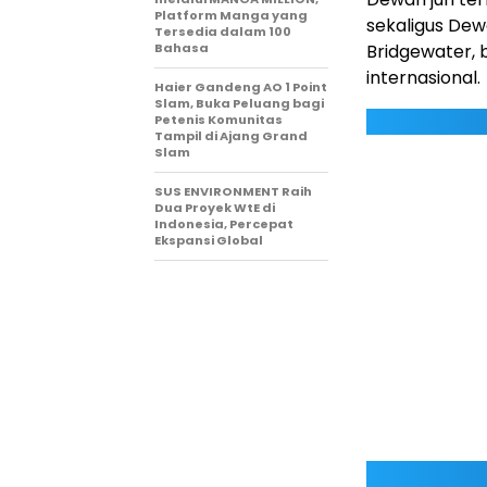
Platform Manga yang
sekaligus Dew
Tersedia dalam 100
Bahasa
Bridgewater, 
internasional.
Haier Gandeng AO 1 Point
Slam, Buka Peluang bagi
Petenis Komunitas
Tampil di Ajang Grand
Slam
SUS ENVIRONMENT Raih
Dua Proyek WtE di
Indonesia, Percepat
Ekspansi Global