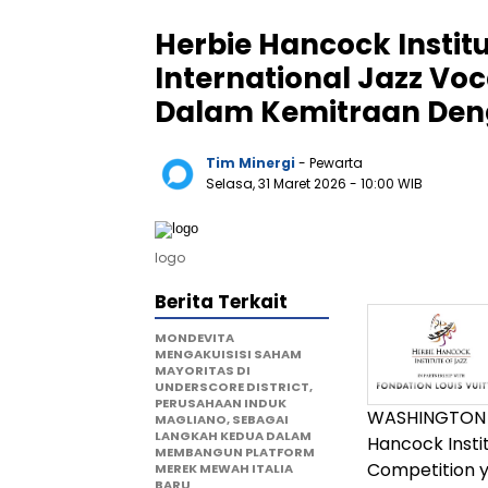
Herbie Hancock Insti
International Jazz Voc
Dalam Kemitraan Deng
Tim Minergi
- Pewarta
Selasa, 31 Maret 2026
- 10:00 WIB
logo
Berita Terkait
MONDEVITA
MENGAKUISISI SAHAM
MAYORITAS DI
UNDERSCORE DISTRICT,
PERUSAHAAN INDUK
WASHINGTON 
MAGLIANO, SEBAGAI
LANGKAH KEDUA DALAM
Hancock Inst
MEMBANGUN PLATFORM
Competition y
MEREK MEWAH ITALIA
BARU