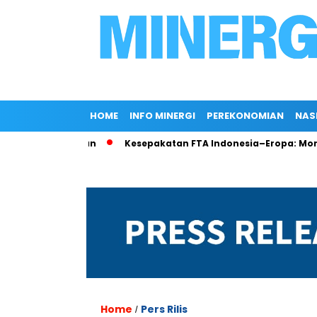
HOME
INFO MINERGI
PEREKONOMIAN
NAS
alir di Rokan
Kesepakatan FTA Indonesia–Eropa: Momentum
Home
Pers Rilis
/