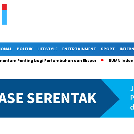
IONAL
POLITIK
LIFESTYLE
ENTERTAINMENT
SPORT
INTER
 Penting bagi Pertumbuhan dan Ekspor
BUMN Indonesia di 