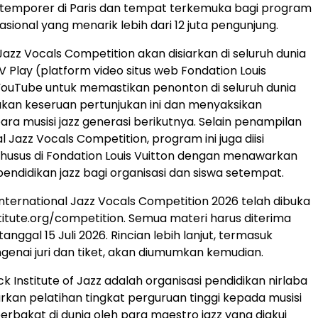
ntemporer di Paris dan tempat terkemuka bagi program
sional yang menarik lebih dari 12 juta pengunjung.
Jazz Vocals Competition akan disiarkan di seluruh dunia
FLV Play (platform video situs web Fondation Louis
YouTube untuk memastikan penonton di seluruh dunia
kan keseruan pertunjukan ini dan menyaksikan
ra musisi jazz generasi berikutnya. Selain penampilan
al Jazz Vocals Competition, program ini juga diisi
husus di Fondation Louis Vuitton dengan menawarkan
ndidikan jazz bagi organisasi dan siswa setempat.
nternational Jazz Vocals Competition 2026 telah dibuka
titute.org/competition. Semua materi harus diterima
nggal 15 Juli 2026. Rincian lebih lanjut, termasuk
genai juri dan tiket, akan diumumkan kemudian.
 Institute of Jazz adalah organisasi pendidikan nirlaba
an pelatihan tingkat perguruan tinggi kepada musisi
erbakat di dunia oleh para maestro jazz yang diakui