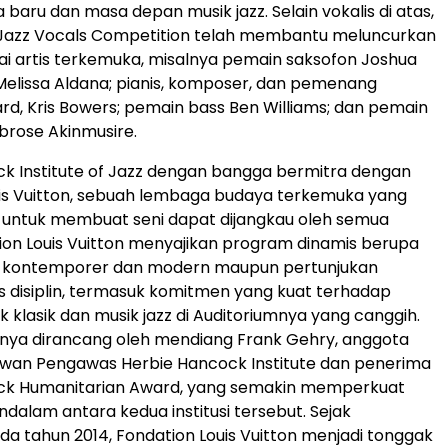
 baru dan masa depan musik jazz. Selain vokalis di atas,
l Jazz Vocals Competition telah membantu meluncurkan
ai artis terkemuka, misalnya pemain saksofon Joshua
elissa Aldana; pianis, komposer, dan pemenang
, Kris Bowers; pemain bass Ben Williams; dan pemain
rose Akinmusire.
k Institute of Jazz dengan bangga bermitra dengan
is Vuitton, sebuah lembaga budaya terkemuka yang
untuk membuat seni dapat dijangkau oleh semua
ion Louis Vuitton menyajikan program dinamis berupa
 kontemporer dan modern maupun pertunjukan
as disiplin, termasuk komitmen yang kuat terhadap
 klasik dan musik jazz di Auditoriumnya yang canggih.
nya dirancang oleh mendiang Frank Gehry, anggota
wan Pengawas Herbie Hancock Institute dan penerima
ck Humanitarian Award, yang semakin memperkuat
alam antara kedua institusi tersebut. Sejak
da tahun 2014, Fondation Louis Vuitton menjadi tonggak