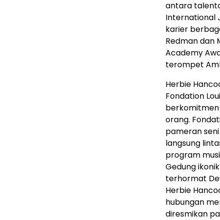
antara talenta
Internationa
karier berbag
Redman dan M
Academy Award
terompet Amb
Herbie Hancoc
Fondation Lou
berkomitmen 
orang. Fondat
pameran seni
langsung lint
program musik
Gedung ikonik
terhormat De
Herbie Hanco
hubungan mend
diresmikan pa