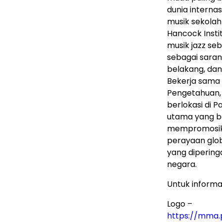
dunia interna
musik sekolah
Hancock Inst
musik jazz se
sebagai saran
belakang, da
Bekerja sama 
Pengetahuan,
berlokasi di P
utama yang b
mempromosika
perayaan glob
yang diperinga
negara.
Untuk informas
Logo –
https://mma.