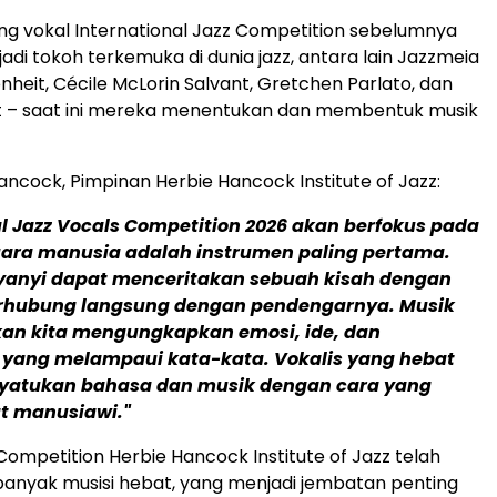
g vokal International Jazz Competition sebelumnya
jadi tokoh terkemuka di dunia jazz, antara lain Jazzmeia
nheit, Cécile McLorin Salvant, Gretchen Parlato, dan
ft – saat ini mereka menentukan dan membentuk musik
ancock, Pimpinan Herbie Hancock Institute of Jazz:
al Jazz Vocals Competition 2026 akan berfokus pada
ara manusia adalah instrumen paling pertama.
yanyi dapat menceritakan sebuah kisah dengan
erhubung langsung dengan pendengarnya. Musik
n kita mengungkapkan emosi, ide, dan
yang melampaui kata-kata. Vokalis yang hebat
tukan bahasa dan musik dengan cara yang
t manusiawi."
 Competition Herbie Hancock Institute of Jazz telah
nyak musisi hebat, yang menjadi jembatan penting