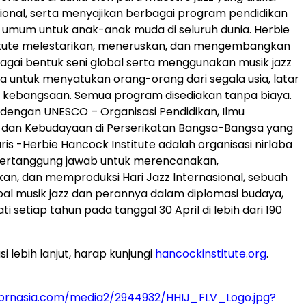
sional, serta menyajikan berbagai program pendidikan
 umum untuk anak-anak muda di seluruh dunia. Herbie
itute melestarikan, meneruskan, dan mengembangkan
bagai bentuk seni global serta menggunakan musik jazz
a untuk menyatukan orang-orang dari segala usia, latar
n kebangsaan. Semua program disediakan tanpa biaya.
dengan UNESCO – Organisasi Pendidikan, Ilmu
 dan Kebudayaan di Perserikatan Bangsa-Bangsa yang
aris -Herbie Hancock Institute adalah organisasi nirlaba
ertanggung jawab untuk merencanakan,
n, dan memproduksi Hari Jazz Internasional, sebuah
al musik jazz dan perannya dalam diplomasi budaya,
ti setiap tahun pada tanggal 30 April di lebih dari 190
i lebih lanjut, harap kunjungi
hancockinstitute.org
.
prnasia.com/media2/2944932/HHIJ_FLV_Logo.jpg?