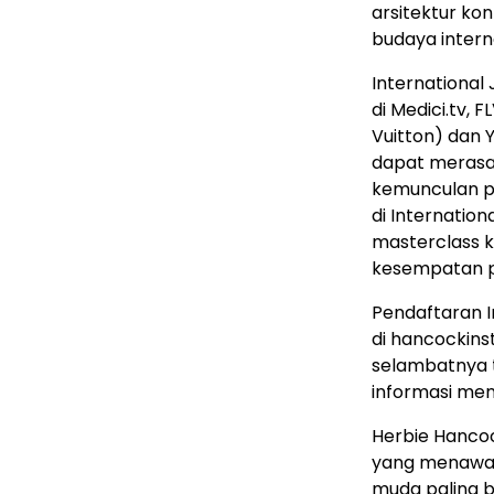
arsitektur ko
budaya interna
International 
di Medici.tv, 
Vuitton) dan 
dapat merasa
kemunculan pa
di Internation
masterclass k
kesempatan pe
Pendaftaran I
di hancockins
selambatnya ta
informasi men
Herbie Hancock
yang menawark
muda paling b