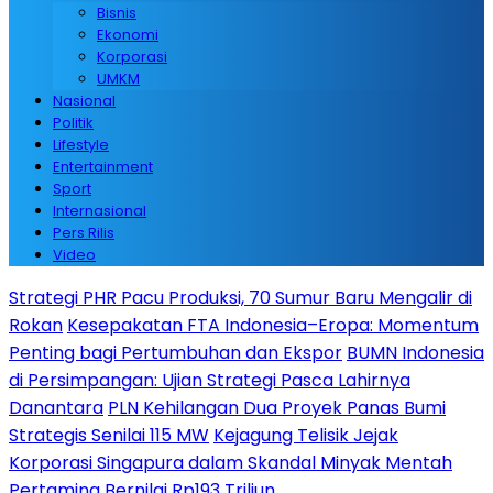
Bisnis
Ekonomi
Korporasi
UMKM
Nasional
Politik
Lifestyle
Entertainment
Sport
Internasional
Pers Rilis
Video
Strategi PHR Pacu Produksi, 70 Sumur Baru Mengalir di
Rokan
Kesepakatan FTA Indonesia–Eropa: Momentum
Penting bagi Pertumbuhan dan Ekspor
BUMN Indonesia
di Persimpangan: Ujian Strategi Pasca Lahirnya
Danantara
PLN Kehilangan Dua Proyek Panas Bumi
Strategis Senilai 115 MW
Kejagung Telisik Jejak
Korporasi Singapura dalam Skandal Minyak Mentah
Pertamina Bernilai Rp193 Triliun