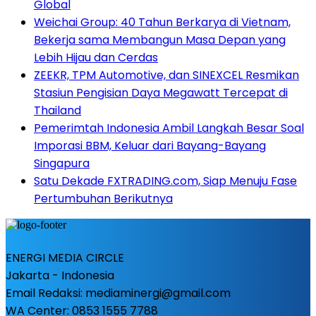
Global
Weichai Group: 40 Tahun Berkarya di Vietnam,
Bekerja sama Membangun Masa Depan yang
Lebih Hijau dan Cerdas
ZEEKR, TPM Automotive, dan SINEXCEL Resmikan
Stasiun Pengisian Daya Megawatt Tercepat di
Thailand
Pemerimtah Indonesia Ambil Langkah Besar Soal
Imporasi BBM, Keluar dari Bayang-Bayang
Singapura
Satu Dekade FXTRADING.com, Siap Menuju Fase
Pertumbuhan Berikutnya
ENERGI MEDIA CIRCLE
Jakarta - Indonesia
Email Redaksi: mediaminergi@gmail.com
WA Center: 0853 1555 7788