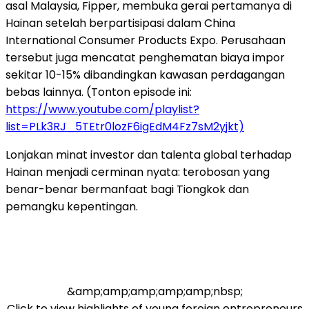
asal Malaysia, Fipper, membuka gerai pertamanya di
Hainan setelah berpartisipasi dalam China
International Consumer Products Expo. Perusahaan
tersebut juga mencatat penghematan biaya impor
sekitar 10-15% dibandingkan kawasan perdagangan
bebas lainnya. (Tonton episode ini:
https://www.youtube.com/playlist?
list=PLk3RJ_5TEtr0lozF6igEdM4Fz7sM2yjkt)
Lonjakan minat investor dan talenta global terhadap
Hainan menjadi cerminan nyata: terobosan yang
benar-benar bermanfaat bagi Tiongkok dan
pemangku kepentingan.
&amp;amp;amp;amp;amp;nbsp;
Click to view highlights of young foreign entrepreneurs