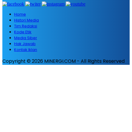
Home
Histori Media
Tim Redaksi
Kode Etik
Media Siber
Hak Jawab
Kontak Iklan
Copyright © 2026 MINERGI.COM - All Rights Reserved