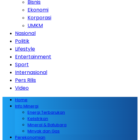
Bisnis
Ekonomi
Korporasi
UMKM
Nasional
Politik
Lifestyle
Entertainment
Sport
Internasional
Pers Rilis
Video
Home
Info Minergi
Energi Terbarukan
Kelistrikan
Mineral & Batubara
Minyak dan Gas
Perekonomian