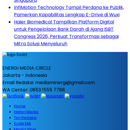
Singapura
InfiMotion Technology Tampil Perdana ke Publik,
Pamerkan Kapabilitas Lengkap E-Drive di Wuxi
Haier Biomedical Tampilkan Platform Digital
untuk Pengelolaan Bank Darah di Ajang ISBT
Congress 2026, Perkuat Transformasi sebagai
Mitra Solusi Menyeluruh
ENERGI MEDIA CIRCLE
Jakarta - Indonesia
Email Redaksi: mediaminergi@gmail.com
WA Center: 0853 1555 7788
Home
Histori Media
Tim Redaksi
Kode Etik
Media Siber