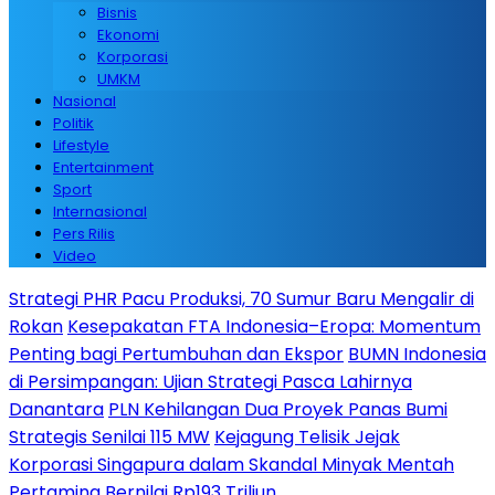
Bisnis
Ekonomi
Korporasi
UMKM
Nasional
Politik
Lifestyle
Entertainment
Sport
Internasional
Pers Rilis
Video
Strategi PHR Pacu Produksi, 70 Sumur Baru Mengalir di
Rokan
Kesepakatan FTA Indonesia–Eropa: Momentum
Penting bagi Pertumbuhan dan Ekspor
BUMN Indonesia
di Persimpangan: Ujian Strategi Pasca Lahirnya
Danantara
PLN Kehilangan Dua Proyek Panas Bumi
Strategis Senilai 115 MW
Kejagung Telisik Jejak
Korporasi Singapura dalam Skandal Minyak Mentah
Pertamina Bernilai Rp193 Triliun