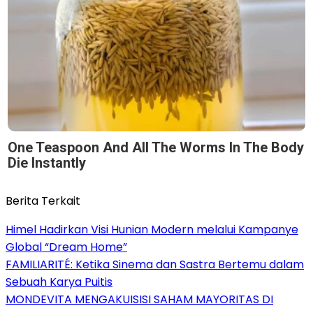
One Teaspoon And All The Worms In The Body
Die Instantly
Berita Terkait
Himel Hadirkan Visi Hunian Modern melalui Kampanye
Global “Dream Home”
FAMILIARITÉ: Ketika Sinema dan Sastra Bertemu dalam
Sebuah Karya Puitis
MONDEVITA MENGAKUISISI SAHAM MAYORITAS DI