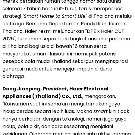
merek peralatan rumah tangga nomor satu dunia
selama 17 tahun berturut-turut, terus memperluas
strategi
"Smart Home to Smart Life"
di Thailand melalui
olahraga. Bersama Departemen Pendidikan Jasmani
Thailand, Haier resmi meluncurkan "DPE x Haier CUP
2026", turnamen sepak bola tingkat nasional pertama
di Thailand bagi usia di bawah 16 tahun serta
masyarakat umum. Inisiatif ini memupuk potensi
pesepak bola muda Thailand sekaligus menginspirasi
generasi muda untuk mengejar impian di dunia
olahraga.
Dong Jianping,
President
, Haier Electrical
Appliances (Thailand) Co., Ltd.
, mengatakan,
"Konsumen saat ini semakin mengutamakan gaya
hidup cerdas secara lebih luas. Makna
smart
kini tidak
hanya berkaitan dengan teknologi, namun juga gaya
hidup, pola pikir, dan cara seseorang menjalani
kehidupan. Olahraga menjadi salah satu aktivitas yang