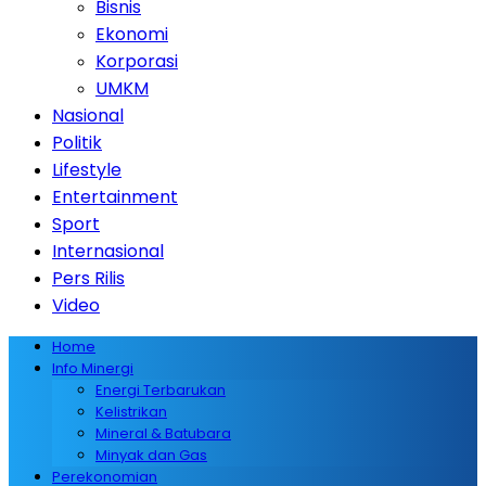
Bisnis
Ekonomi
Korporasi
UMKM
Nasional
Politik
Lifestyle
Entertainment
Sport
Internasional
Pers Rilis
Video
Home
Info Minergi
Energi Terbarukan
Kelistrikan
Mineral & Batubara
Minyak dan Gas
Perekonomian