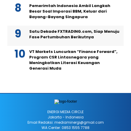
Pemerimtah Indonesia Ambil Langkah
Besar Soal Imporasi BBM, Keluar dari
Bayang-Bayang Singapura
Satu Dekade FXTRADING.com, Siap Menuju
Fase Pertumbuhan Berikutnya
VT Markets Luncurkan “Finance Forward”,
Program CSR Lintasnegara yang
Meningkatkan Literasi Keuangan
Generasi Muda
ENERGI MEDIA CIRCLE
Jakarta - Indonesia
Email Redaksi: mediaminergi@gmail.com
WA Center: 0853 1555 7788