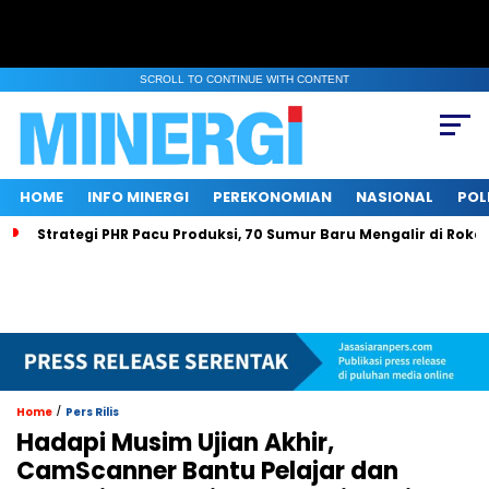
SCROLL TO CONTINUE WITH CONTENT
HOME
INFO MINERGI
PEREKONOMIAN
NASIONAL
POL
Strategi PHR Pacu Produksi, 70 Sumur Baru Mengalir di Roka
/
Home
Pers Rilis
Hadapi Musim Ujian Akhir,
CamScanner Bantu Pelajar dan