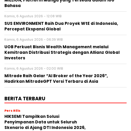
MILLION, Platform Manga yang Tersedia dalam 100
Bahasa
Kamis, 6 Agustus 2026 - 12:08 WIB
SUS ENVIRONMENT Raih Dua Proyek WtE di Indonesia,
Percepat Ekspansi Global
Kamis, 6 Agustus 2026 - 06:39 WIB
UOB Perkuat Bisnis Wealth Management melalui
Kemitraan Distribusi Strategis dengan Allianz Global
Investors
Kamis, 6 Agustus 2026 - 02:00 WIB
Mitrade Raih Gelar “AI Broker of the Year 2026”,
Hadirkan MitradeGPT Versi Terbaru di Asia
BERITA TERBARU
Pers Rilis
HIKSEMI Tampilkan Solusi
Penyimpanan Data untuk Seluruh
Skenario di Ajang DTI Indonesia 2026,