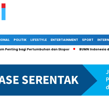
IONAL
POLITIK
LIFESTYLE
ENTERTAINMENT
SPORT
INTER
ing bagi Pertumbuhan dan Ekspor
BUMN Indonesia di Persi