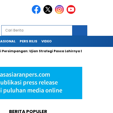
NASIONAL
PERS RILIS
VIDEO
mpangan: Ujian Strategi Pasca Lahirnya Danantara
PLN Kehi
BERITA POPULER