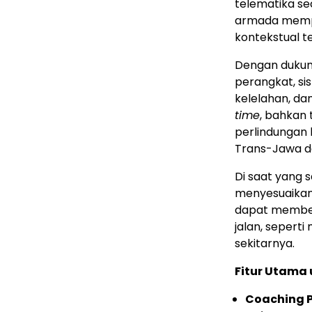
telematika s
armada memp
kontekstual t
Dengan dukung
perangkat, sis
kelelahan, da
time
, bahkan 
perlindungan 
Trans-Jawa d
Di saat yang 
menyesuaikan 
dapat membeda
jalan, sepert
sekitarnya.
Fitur Utama 
Coaching P