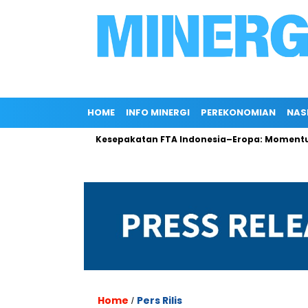
HOME
INFO MINERGI
PEREKONOMIAN
NAS
di Rokan
Kesepakatan FTA Indonesia–Eropa: Momentum Pent
Home
Pers Rilis
/