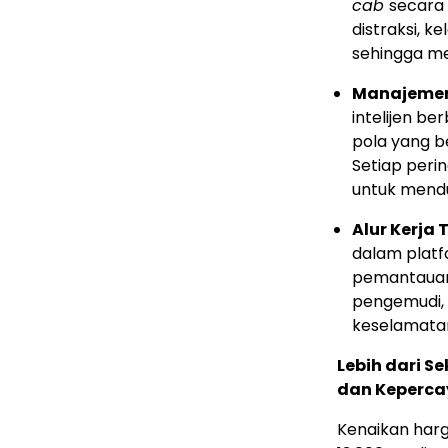
cab
secara 
distraksi, k
sehingga m
Manajemen
intelijen ber
pola yang b
Setiap peri
untuk mendu
Alur Kerja
dalam plat
pemantauan,
pengemudi,
keselamatan
Lebih dari S
dan Keperc
Kenaikan harg