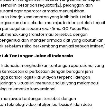
semakin besar dari regulator
[2]
, pelanggan, dan
suransi agar operator armada menunjukkan
serta kinerja keselamatan yang lebih baik. Hal ini
geseran dari sekadar meninjau insiden setelah terjadi
a pencegahan secara
real-time.
GO Focus Plus
tuk mendukung transformasi tersebut, dengan
engemudi dan manajer armada alat yang dibutuhkan
ak sebelum risiko berkembang menjadi sebuah insiden."
ntuk Tantangan Jalan di Indonesia
 di Indonesia menghadirkan tantangan operasional yang
ari kemacetan di perkotaan dengan beragam jenis
ga koridor logistik di wilayah terpencil dengan
jaringan. Situasi ini menuntut solusi yang melampaui
logi telematika konvensional.
s menjawab tantangan tersebut dengan
 teknologi video intelijen berbasis AI dan data