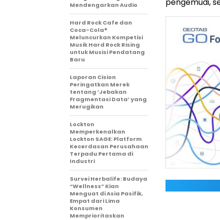
pengemudi, s
Mendengarkan Audio
Hard Rock Cafe dan
Coca-Cola®
Meluncurkan Kompetisi
Musik Hard Rock Rising
untuk Musisi Pendatang
Baru
Laporan Cision
Peringatkan Merek
tentang ‘Jebakan
Fragmentasi Data’ yang
Merugikan
Lockton
Memperkenalkan
Lockton SAGE: Platform
Kecerdasan Perusahaan
Terpadu Pertama di
Industri
Survei Herbalife: Budaya
“Wellness” Kian
Menguat di Asia Pasifik,
Empat dari Lima
Konsumen
Memprioritaskan