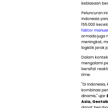
kebiasaan ber
Peluncuran in
Indonesia yang
155.000 kecela
faktor manusi
armada juga 
meningkat, mu
logistik jarak
Dalam konteks
mengalami per
bersifat reak
time
.
"Di Indonesia
kombinasi peri
dinamis," ujar
Asia, Geotab
dapat berubah