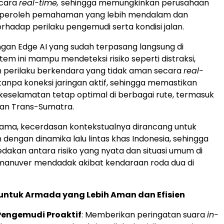
ecara
real-time,
sehingga memungkinkan perusahaan
eroleh pemahaman yang lebih mendalam dan
erhadap perilaku pengemudi serta kondisi jalan.
an Edge AI yang sudah terpasang langsung di
tem ini mampu mendeteksi risiko seperti distraksi,
n perilaku berkendara yang tidak aman secara
real-
tanpa koneksi jaringan aktif, sehingga memastikan
keselamatan tetap optimal di berbagai rute, termasuk
an Trans-Sumatra.
sama, kecerdasan kontekstualnya dirancang untuk
dengan dinamika lalu lintas khas Indonesia, sehingga
kan antara risiko yang nyata dan situasi umum di
i manuver mendadak akibat kendaraan roda dua di
untuk Armada yang Lebih Aman dan Efisien
engemudi Proaktif
: Memberikan peringatan suara
in-