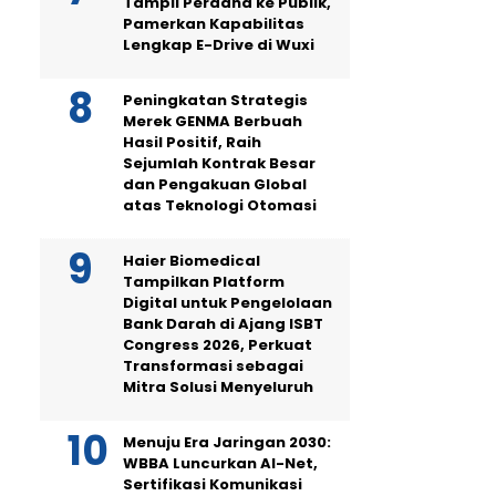
Tampil Perdana ke Publik,
Pamerkan Kapabilitas
Lengkap E-Drive di Wuxi
Peningkatan Strategis
Merek GENMA Berbuah
Hasil Positif, Raih
Sejumlah Kontrak Besar
dan Pengakuan Global
atas Teknologi Otomasi
Haier Biomedical
Tampilkan Platform
Digital untuk Pengelolaan
Bank Darah di Ajang ISBT
Congress 2026, Perkuat
Transformasi sebagai
Mitra Solusi Menyeluruh
Menuju Era Jaringan 2030:
WBBA Luncurkan AI-Net,
Sertifikasi Komunikasi