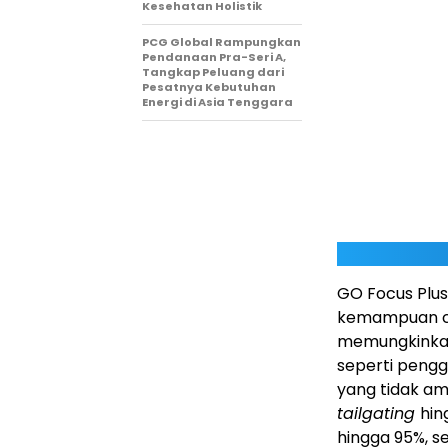
Kesehatan Holistik
PCG Global Rampungkan
Pendanaan Pra-Seri A,
Tangkap Peluang dari
Pesatnya Kebutuhan
Energi di Asia Tenggara
GO Focus Plu
kemampuan c
memungkinkan
seperti pengg
yang tidak am
tailgating
hin
hingga 95%, s