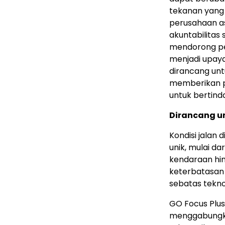
tekanan yang 
perusahaan a
akuntabilitas 
mendorong per
menjadi upay
dirancang un
memberikan p
untuk bertind
Dirancang u
Kondisi jalan
unik, mulai d
kendaraan hing
keterbatasan 
sebatas tekno
GO Focus Plu
menggabungkan