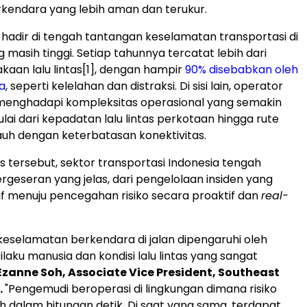
kendara yang lebih aman dan terukur.
i hadir di tengah tantangan keselamatan transportasi di
 masih tinggi. Setiap tahunnya tercatat lebih dari
kaan lalu lintas
[1]
, dengan hampir
90% disebabkan oleh
a
, seperti kelelahan dan distraksi. Di sisi lain, operator
menghadapi kompleksitas operasional yang semakin
lai dari kepadatan lalu lintas perkotaan hingga rute
 jauh dengan keterbatasan konektivitas.
 tersebut, sektor transportasi Indonesia tengah
geseran yang jelas, dari pengelolaan insiden yang
tif menuju pencegahan risiko secara proaktif dan
real-
, keselamatan berkendara di jalan dipengaruhi oleh
laku manusia dan kondisi lalu lintas yang sangat
Ezanne Soh, Associate Vice President, Southeast
.
"Pengemudi beroperasi di lingkungan dimana risiko
 dalam hitungan detik. Di saat yang sama, terdapat