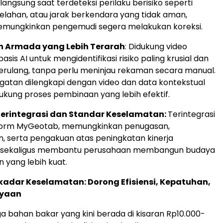
langsung saat terdeteksi perilaku berisiko seperti
elelahan, atau jarak berkendara yang tidak aman,
emungkinkan pengemudi segera melakukan koreksi.
 Armada yang Lebih Terarah
: Didukung video
basis AI untuk mengidentifikasi risiko paling krusial dan
erulang, tanpa perlu meninjau rekaman secara manual.
ngatan dilengkapi dengan video dan data kontekstual
kung proses pembinaan yang lebih efektif.
 Terintegrasi dan Standar Keselamatan:
Terintegrasi
form MyGeotab, memungkinkan penugasan,
 serta pengakuan atas peningkatan kinerja
 sekaligus membantu perusahaan membangun budaya
 yang lebih kuat.
ekadar Keselamatan: Dorong Efisiensi, Kepatuhan,
ayaan
a bahan bakar yang kini berada di kisaran Rp10.000-