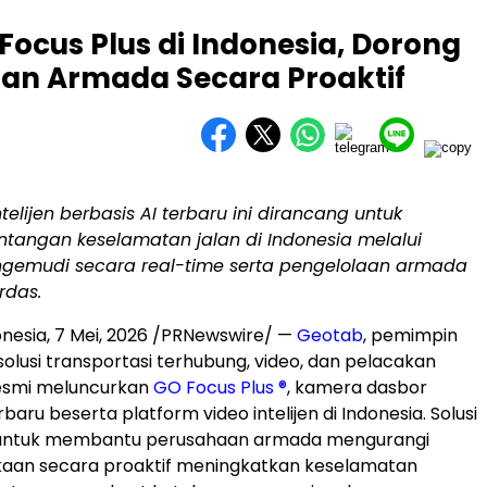
ocus Plus di Indonesia, Dorong
an Armada Secara Proaktif
ntelijen berbasis AI terbaru ini dirancang untuk
tangan keselamatan jalan di Indonesia melalui
engemudi secara real-time serta pengelolaan armada
rdas.
onesia
,
7 Mei, 2026
/PRNewswire/ —
Geotab
, pemimpin
solusi transportasi terhubung, video, dan pelacakan
 resmi meluncurkan
GO Focus Plus ®
, kamera dasbor
rbaru beserta platform video intelijen di Indonesia. Solusi
g untuk membantu perusahaan armada mengurangi
kaan secara proaktif meningkatkan keselamatan