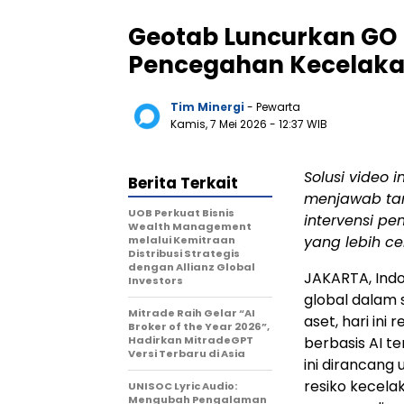
Geotab Luncurkan GO F
Pencegahan Kecelaka
Tim Minergi
- Pewarta
Kamis, 7 Mei 2026
- 12:37 WIB
Solusi video i
Berita Terkait
menjawab tan
UOB Perkuat Bisnis
intervensi p
Wealth Management
yang lebih ce
melalui Kemitraan
Distribusi Strategis
dengan Allianz Global
JAKARTA, Ind
Investors
global dalam 
Mitrade Raih Gelar “AI
aset, hari ini
Broker of the Year 2026”,
Hadirkan MitradeGPT
berbasis AI te
Versi Terbaru di Asia
ini dirancan
resiko kecela
UNISOC Lyric Audio:
Mengubah Pengalaman