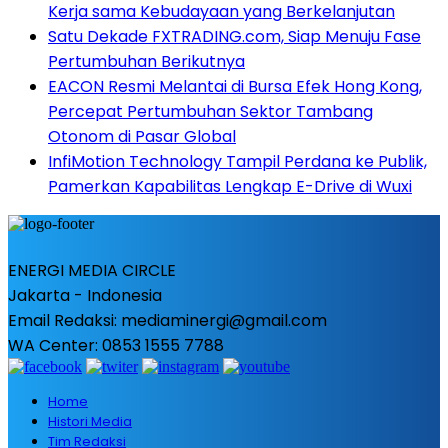
Kerja sama Kebudayaan yang Berkelanjutan
Satu Dekade FXTRADING.com, Siap Menuju Fase
Pertumbuhan Berikutnya
EACON Resmi Melantai di Bursa Efek Hong Kong,
Percepat Pertumbuhan Sektor Tambang
Otonom di Pasar Global
InfiMotion Technology Tampil Perdana ke Publik,
Pamerkan Kapabilitas Lengkap E-Drive di Wuxi
ENERGI MEDIA CIRCLE
Jakarta - Indonesia
Email Redaksi: mediaminergi@gmail.com
WA Center: 0853 1555 7788
Home
Histori Media
Tim Redaksi