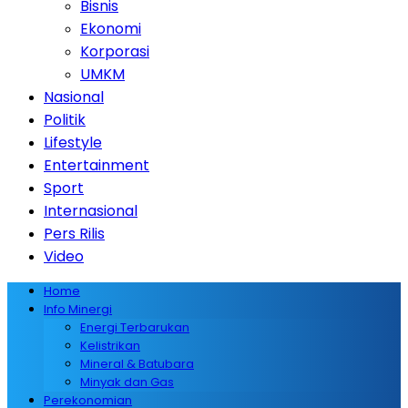
Bisnis
Ekonomi
Korporasi
UMKM
Nasional
Politik
Lifestyle
Entertainment
Sport
Internasional
Pers Rilis
Video
Home
Info Minergi
Energi Terbarukan
Kelistrikan
Mineral & Batubara
Minyak dan Gas
Perekonomian