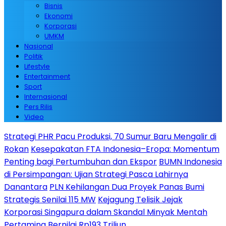
Bisnis
Ekonomi
Korporasi
UMKM
Nasional
Politik
Lifestyle
Entertainment
Sport
Internasional
Pers Rilis
Video
Strategi PHR Pacu Produksi, 70 Sumur Baru Mengalir di
Rokan
Kesepakatan FTA Indonesia–Eropa: Momentum
Penting bagi Pertumbuhan dan Ekspor
BUMN Indonesia
di Persimpangan: Ujian Strategi Pasca Lahirnya
Danantara
PLN Kehilangan Dua Proyek Panas Bumi
Strategis Senilai 115 MW
Kejagung Telisik Jejak
Korporasi Singapura dalam Skandal Minyak Mentah
Pertamina Bernilai Rp193 Triliun