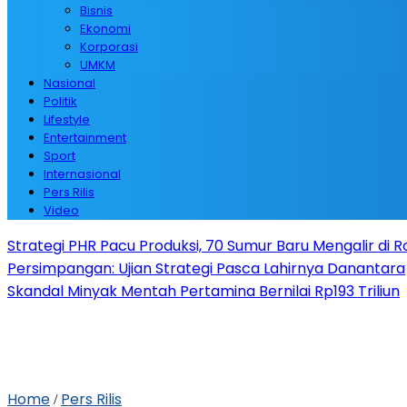
Bisnis
Ekonomi
Korporasi
UMKM
Nasional
Politik
Lifestyle
Entertainment
Sport
Internasional
Pers Rilis
Video
Strategi PHR Pacu Produksi, 70 Sumur Baru Mengalir di 
Persimpangan: Ujian Strategi Pasca Lahirnya Danantara
Skandal Minyak Mentah Pertamina Bernilai Rp193 Triliun
Home
Pers Rilis
/