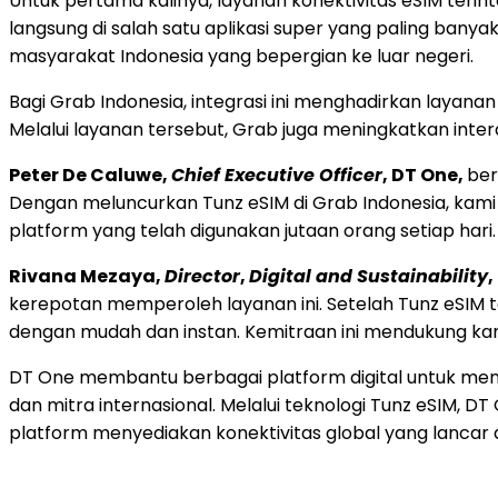
Untuk pertama kalinya, layanan konektivitas eSIM terint
langsung di salah satu aplikasi super yang paling banya
masyarakat Indonesia yang bepergian ke luar negeri.
Bagi Grab Indonesia, integrasi ini menghadirkan layanan
Melalui layanan tersebut, Grab juga meningkatkan inte
Peter De Caluwe,
Chief Executive Officer
, DT One,
ber
Dengan meluncurkan Tunz eSIM di Grab Indonesia, kami 
platform yang telah digunakan jutaan orang setiap hari
Rivana Mezaya,
Director
,
Digital and Sustainability
,
kerepotan memperoleh layanan ini. Setelah Tunz eSIM te
dengan mudah dan instan. Kemitraan ini mendukung ka
DT One membantu berbagai platform digital untuk meng
dan mitra internasional. Melalui teknologi Tunz eSIM, D
platform menyediakan konektivitas global yang lancar 