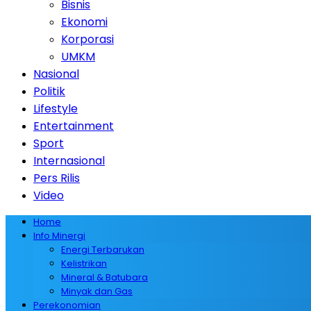
Bisnis
Ekonomi
Korporasi
UMKM
Nasional
Politik
Lifestyle
Entertainment
Sport
Internasional
Pers Rilis
Video
Home
Info Minergi
Energi Terbarukan
Kelistrikan
Mineral & Batubara
Minyak dan Gas
Perekonomian