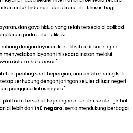
, layanan data seluler internasional tersedia secara
ncurkan untuk Indonesia dan dirancang khusus bagi
aran, dan gaya hidup yang telah tersedia di aplikasi.
jalanan pada satu aplikasi.
rhubung dengan layanan konektivitas di luar negeri.
 menyediakan layanan ini secara instan melalui
tawan dalam skala besar."
uhan penting saat bepergian, namun kita sering kali
etap terhubung dengan jaringan seluler di luar negeri
an pengguna lintasnegara."
atform tersebut ke jaringan operator seluler global
n di lebih dari
140 negara
, serta mendukung berbagai