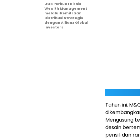
UOB Perkuat Bisnis
Wealth Management
melalui Kemitraan
Distribusi Strategis
dengan Allianz Global
Investors
Tahun ini, M
dikembangkan
Mengusung te
desain bertem
pensil, dan ra