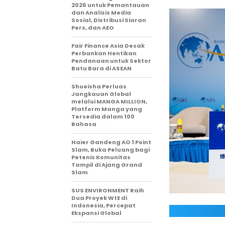
2026 untuk Pemantauan
dan Analisis Media
Sosial, Distribusi Siaran
Pers, dan AEO
Fair Finance Asia Desak
Perbankan Hentikan
Pendanaan untuk Sektor
Batu Bara di ASEAN
Shueisha Perluas
Jangkauan Global
melalui MANGA MILLION,
Platform Manga yang
Tersedia dalam 100
Bahasa
Haier Gandeng AO 1 Point
Slam, Buka Peluang bagi
Petenis Komunitas
Tampil di Ajang Grand
Slam
SUS ENVIRONMENT Raih
Dua Proyek WtE di
Indonesia, Percepat
Ekspansi Global