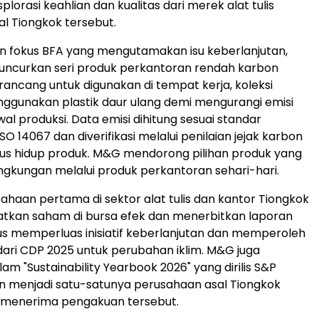
orasi keahlian dan kualitas dari merek alat tulis
l Tiongkok tersebut.
n fokus BFA yang mengutamakan isu keberlanjutan,
uncurkan seri produk perkantoran rendah karbon
irancang untuk digunakan di tempat kerja, koleksi
nggunakan plastik daur ulang demi mengurangi emisi
al produksi. Data emisi dihitung sesuai standar
ISO 14067 dan diverifikasi melalui penilaian jejak karbon
lus hidup produk. M&G mendorong pilihan produk yang
ingkungan melalui produk perkantoran sehari-hari.
ahaan pertama di sektor alat tulis dan kantor Tiongkok
tkan saham di bursa efek dan menerbitkan laporan
s memperluas inisiatif keberlanjutan dan memperoleh
 dari CDP 2025 untuk perubahan iklim. M&G juga
m "Sustainability Yearbook 2026" yang dirilis S&P
n menjadi satu-satunya perusahaan asal Tiongkok
 menerima pengakuan tersebut.