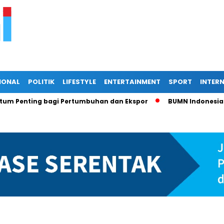
IONAL
POLITIK
LIFESTYLE
ENTERTAINMENT
SPORT
INTER
ting bagi Pertumbuhan dan Ekspor
BUMN Indonesia di Pers