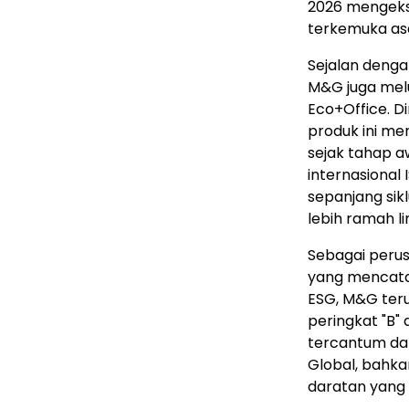
2026 mengekspl
terkemuka asa
Sejalan denga
M&G juga mel
Eco+Office. D
produk ini me
sejak tahap aw
internasional 
sepanjang sik
lebih ramah l
Sebagai perus
yang mencata
ESG, M&G teru
peringkat "B"
tercantum dala
Global, bahka
daratan yang