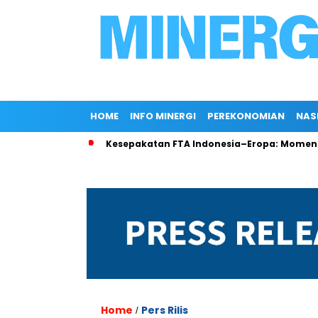
HOME
INFO MINERGI
PEREKONOMIAN
NAS
di Rokan
Kesepakatan FTA Indonesia–Eropa: Momentum Pen
Home
Pers Rilis
/