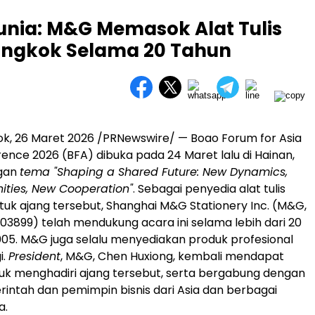
unia: M&G Memasok Alat Tulis
ongkok Selama 20 Tahun
k, 26 Maret 2026 /PRNewswire/ — Boao Forum for Asia
ence 2026 (BFA) dibuka pada 24 Maret lalu di Hainan,
ngan
tema "Shaping a Shared Future: New Dynamics,
ities, New Cooperation"
. Sebagai penyedia alat tulis
tuk ajang tersebut, Shanghai M&G Stationery Inc. (M&G,
3899) telah mendukung acara ini selama lebih dari 20
005. M&G juga selalu menyediakan produk profesional
i.
President
, M&G, Chen Huxiong, kembali mendapat
k menghadiri ajang tersebut, serta bergabung dengan
intah dan pemimpin bisnis dari Asia dan berbagai
a.