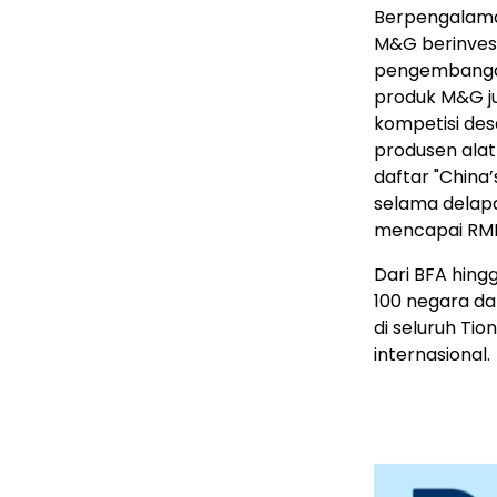
Berpengalaman 
M&G berinvesta
pengembangan,
produk M&G j
kompetisi desa
produsen alat
daftar "China
selama delapa
mencapai RMB 
Dari BFA hingg
100 negara dan
di seluruh Ti
internasional.