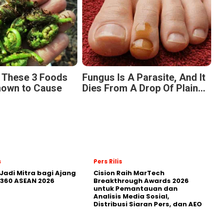
g These 3 Foods
Fungus Is A Parasite, And It
nown to Cause
Dies From A Drop Of Plain...
s
Pers Rilis
Jadi Mitra bagi Ajang
Cision Raih MarTech
360 ASEAN 2026
Breakthrough Awards 2026
untuk Pemantauan dan
Analisis Media Sosial,
Distribusi Siaran Pers, dan AEO