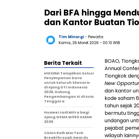
Dari BFA hingga Mend
dan Kantor Buatan Ti
Tim Minergi
- Pewarta
Kamis, 26 Maret 2026
- 00:13 WIB
BOAO, Tiongko
Berita Terkait
Annual Confer
HIKSEMI Tampilkan Solusi
Tiongkok de
Penyimpanan Data
New Opportun
untuk Seluruh Skenario
di Ajang DTI Indonesia
dan kantor un
2026, Dukung
Pengembangan AI di Asia
kode saham 60
Tenggara
tahun sejak 2
bermutu tingg
Huawei Jadi Mitra bagi
Ajang GSMA M360 ASEAN
undangan untu
2026
pejabat pemer
Cision Raih MarTech
wilayah lainny
Breakthrough Awards