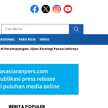
NASIONAL
PERS RILIS
VIDEO
impangan: Ujian Strategi Pasca Lahirnya Danantara
PLN Keh
BERITA POPULER