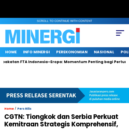
SCROLL TO CONTINUE WITH CONTENT
HOME
INFO MINERGI
PEREKONOMIAN
NASIONAL
POL
tan FTA Indonesia–Eropa: Momentum Penting bagi Pertumbuhan
/
Home
Pers Rilis
CGTN: Tiongkok dan Serbia Perkuat
Kemitraan Strategis Komprehensif,