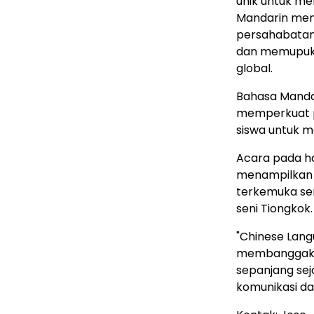
unik untuk me
Mandarin men
persahabatan
dan memupuk 
global.
Bahasa Mandar
memperkuat 
siswa untuk m
Acara pada har
menampilkan 
terkemuka ser
seni Tiongkok.
"Chinese Lang
membanggakan
sepanjang sej
komunikasi da