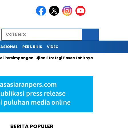
NASIONAL
PERS RILIS
VIDEO
simpangan: Ujian Strategi Pasca Lahirnya Danantara
PLN Ke
BERITA POPULER