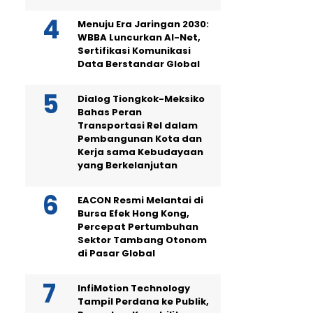
Menuju Era Jaringan 2030:
WBBA Luncurkan AI-Net,
Sertifikasi Komunikasi
Data Berstandar Global
Dialog Tiongkok-Meksiko
Bahas Peran
Transportasi Rel dalam
Pembangunan Kota dan
Kerja sama Kebudayaan
yang Berkelanjutan
EACON Resmi Melantai di
Bursa Efek Hong Kong,
Percepat Pertumbuhan
Sektor Tambang Otonom
di Pasar Global
InfiMotion Technology
Tampil Perdana ke Publik,