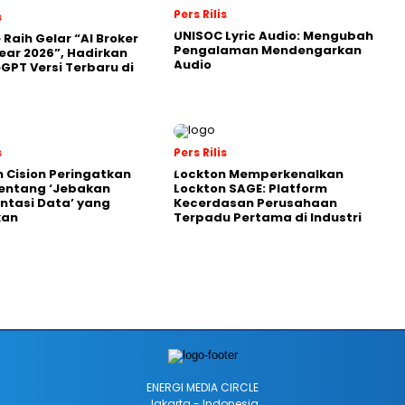
Pers Rilis
s
UNISOC Lyric Audio: Mengubah
 Raih Gelar “AI Broker
Pengalaman Mendengarkan
Year 2026”, Hadirkan
Audio
GPT Versi Terbaru di
s
Pers Rilis
 Cision Peringatkan
Lockton Memperkenalkan
entang ‘Jebakan
Lockton SAGE: Platform
tasi Data’ yang
Kecerdasan Perusahaan
kan
Terpadu Pertama di Industri
ENERGI MEDIA CIRCLE
Jakarta - Indonesia