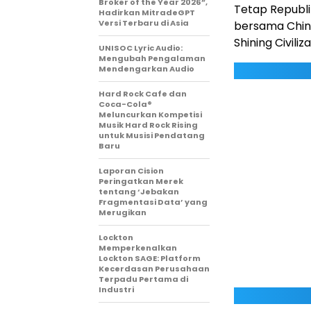
Broker of the Year 2026”,
Tetap Republi
Hadirkan MitradeGPT
Versi Terbaru di Asia
bersama Chi
Shining Civiliza
UNISOC Lyric Audio:
Mengubah Pengalaman
Mendengarkan Audio
Hard Rock Cafe dan
Coca-Cola®
Meluncurkan Kompetisi
Musik Hard Rock Rising
untuk Musisi Pendatang
Baru
Laporan Cision
Peringatkan Merek
tentang ‘Jebakan
Fragmentasi Data’ yang
Merugikan
Lockton
Memperkenalkan
Lockton SAGE: Platform
Kecerdasan Perusahaan
Terpadu Pertama di
Industri