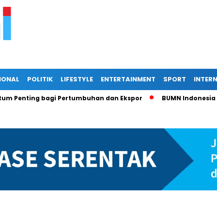
IONAL
POLITIK
LIFESTYLE
ENTERTAINMENT
SPORT
INTER
nting bagi Pertumbuhan dan Ekspor
BUMN Indonesia di Per