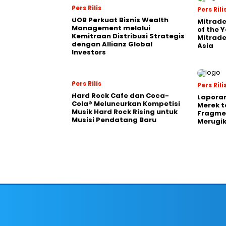
Pers Rilis
Pers Rili
UOB Perkuat Bisnis Wealth
Mitrade
Management melalui
of the 
Kemitraan Distribusi Strategis
Mitrade
dengan Allianz Global
Asia
Investors
Pers Rilis
Pers Rili
Hard Rock Cafe dan Coca-
Laporan
Cola® Meluncurkan Kompetisi
Merek t
Musik Hard Rock Rising untuk
Fragmen
Musisi Pendatang Baru
Merugi