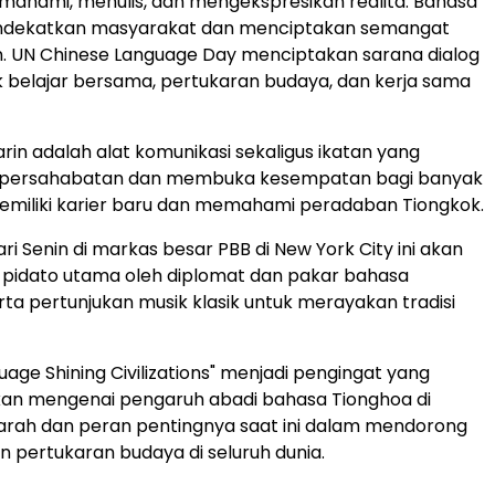
mahami, menulis, dan mengekspresikan realita. Bahasa
dekatkan masyarakat dan menciptakan semangat
. UN Chinese Language Day menciptakan sarana dialog
belajar bersama, pertukaran budaya, dan kerja sama
in adalah alat komunikasi sekaligus ikatan yang
persahabatan dan membuka kesempatan bagi banyak
emiliki karier baru dan memahami peradaban Tiongkok.
i Senin di markas besar PBB di New York City ini akan
pidato utama oleh diplomat dan pakar bahasa
ta pertunjukan musik klasik untuk merayakan tradisi
uage Shining Civilizations" menjadi pengingat yang
 mengenai pengaruh abadi bahasa Tionghoa di
arah dan peran pentingnya saat ini dalam mendorong
n pertukaran budaya di seluruh dunia.