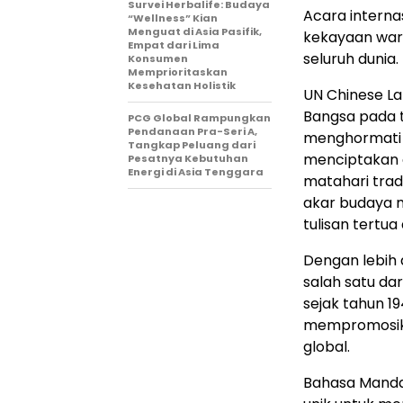
Survei Herbalife: Budaya
Acara interna
“Wellness” Kian
Menguat di Asia Pasifik,
kekayaan wari
Empat dari Lima
seluruh dunia.
Konsumen
Memprioritaskan
Kesehatan Holistik
UN Chinese La
Bangsa pada t
PCG Global Rampungkan
Pendanaan Pra-Seri A,
menghormati C
Tangkap Peluang dari
menciptakan a
Pesatnya Kebutuhan
Energi di Asia Tenggara
matahari trad
akar budaya m
tulisan tertua 
Dengan lebih d
salah satu da
sejak tahun 1
mempromosika
global.
Bahasa Mandar