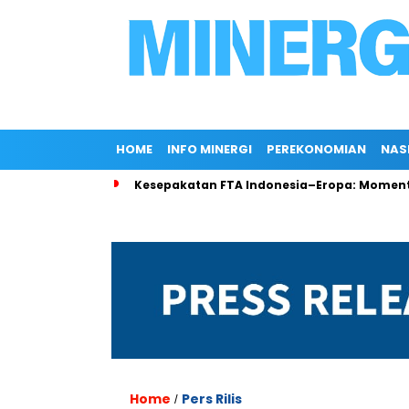
HOME
INFO MINERGI
PEREKONOMIAN
NAS
 di Rokan
Kesepakatan FTA Indonesia–Eropa: Momentum Pe
Home
Pers Rilis
/