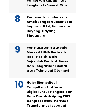
Pamerkan Kapabilitas
Lengkap E-Drive di Wuxi
Pemerimtah Indonesia
Ambil Langkah Besar Soal
Imporasi BBM, Keluar dari
Bayang-Bayang
Singapura
Peningkatan Strategis
Merek GENMA Berbuah
Hasil Positif, Raih
Sejumlah Kontrak Besar
dan Pengakuan Global
atas Teknologi Otomasi
Haier Biomedical
Tampilkan Platform
Digital untuk Pengelolaan
Bank Darah di Ajang ISBT
Congress 2026, Perkuat
Transformasi sebagai