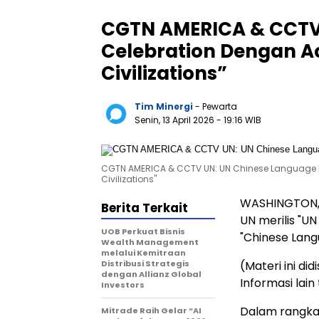
CGTN AMERICA & CCTV
Celebration Dengan A
Civilizations”
Tim Minergi
- Pewarta
Senin, 13 April 2026
- 19:16 WIB
CGTN AMERICA & CCTV UN: UN Chinese Language 
Civilizations"
WASHINGTON
Berita Terkait
UN merilis "U
UOB Perkuat Bisnis
"Chinese Langu
Wealth Management
melalui Kemitraan
Distribusi Strategis
(Materi ini di
dengan Allianz Global
Informasi lai
Investors
Dalam rangka 
Mitrade Raih Gelar “AI